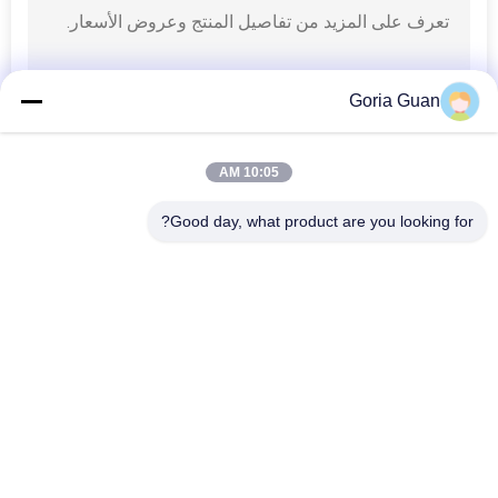
Goria Guan
10:05 AM
Good day, what product are you looking for?
فئات شعبية
جميع
مكدس البليت شبه 
مكدس البليت 
الكهربائي
الكهربائي
مكدس البليت اليدوي
رافعات البليت المعبئ
شاحنة البليت 
شاحنة يدوية بمنصة 
الكهربائية
نقالة هيدروليكية