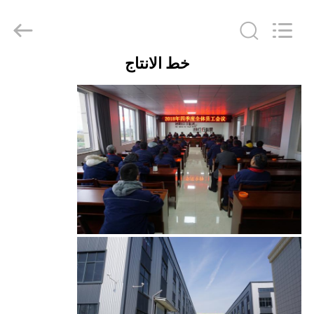
Taizhou
Kayond
Machinery
Co.,Ltd.
All
Rights
خط الانتاج
Reserved.
الصفحة
الرئيسية
منتجات
أشرطة
فيديو
معلومات
عنا