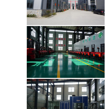
جولة
في
المعمل
مراقبة
الجودة
اتصل
بنا
أخبار
اطلب
اقتباس