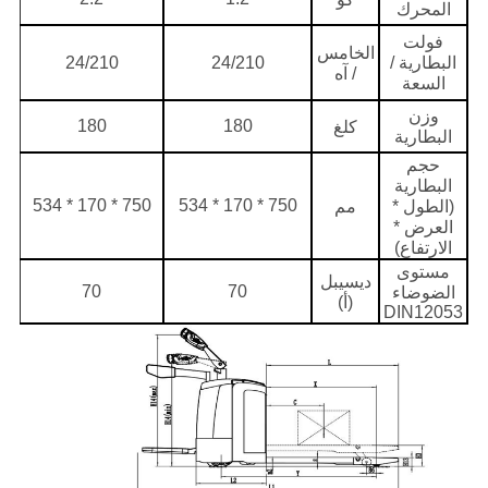
المحرك
فولت
الخامس
البطارية /
24/210
24/210
/ آه
السعة
وزن
180
180
كلغ
البطارية
حجم
البطارية
750 * 170 * 534
750 * 170 * 534
(الطول *
مم
العرض *
الارتفاع)
مستوى
ديسيبل
70
70
الضوضاء
(أ)
DIN12053