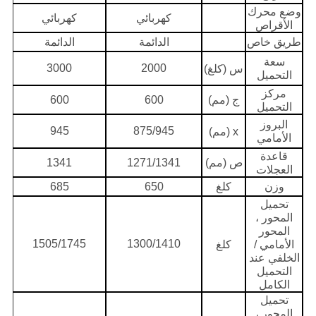
وضع محرك
كهربائي
كهربائي
الأقراص
طريق خاص
الدائمة
الدائمة
سعة
3000
2000
س (كلغ)
التحميل
مركز
ج (مم)
600
600
التحميل
البروز
945
875/945
x (مم)
الأمامي
قاعدة
ص (مم)
1271/1341
1341
العجلات
وزن
كلغ
650
685
تحميل
المحور ،
المحور
1505/1745
1300/1410
الأمامي /
كلغ
الخلفي عند
التحميل
الكامل
تحميل
المحور ،