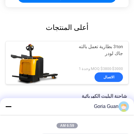
أعلى المنتجات
3ton بطارية تعمل بالته
جاك لودر
$3000-$3800 MOQ:وحدة 1
الاتصال
شاحنة البليت الكهربائية
Goria Guan
3 موقف 3000KG بطارية اليد تعمل بالطاقة الكهربائية البليت شاحنة
ISO Li Battery 1000kg Rider Electric Walkie Pallet Truck Rider
6:59 AM
AC Motor 1.5T Pump Mini Electric Pallet Truck Jigger