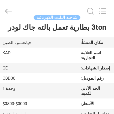
Taizhou
Kayond
Machinery
Co.,Ltd.
All
شاحنة البليت الكهربائية
Rights
Reserved.
3ton بطارية تعمل بالته جاك لودر
الصفحة
الرئيسية
مكان المنشأ:
جيانغسو ، الصين
منتجات
اسم العلامة
KAD
التجارية:
أشرطة
إصدار الشهادات:
CE
فيديو
رقم الموديل:
CBD30
الحد الأدنى
وحدة 1
معلومات
لكمية:
عنا
الأسعار:
$3000-$3800
تفاصيل التغليف:
البليت الحديد