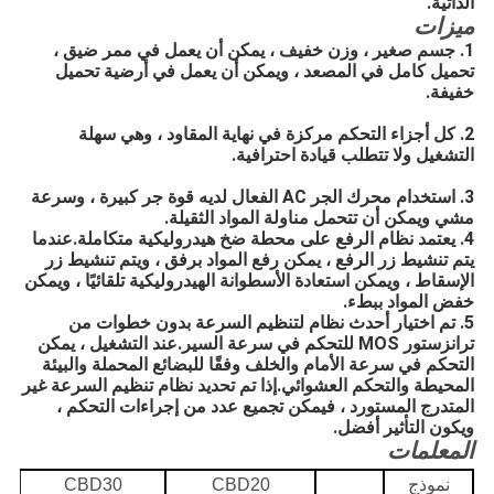
الذاتية.
ميزات
1. جسم صغير ، وزن خفيف ، يمكن أن يعمل في ممر ضيق ، 
تحميل كامل في المصعد ، ويمكن أن يعمل في أرضية تحميل 
خفيفة.
2. كل أجزاء التحكم مركزة في نهاية المقاود ، وهي سهلة 
التشغيل ولا تتطلب قيادة احترافية.
3. استخدام محرك الجر AC الفعال لديه قوة جر كبيرة ، وسرعة 
مشي ويمكن أن تتحمل مناولة المواد الثقيلة.
4. يعتمد نظام الرفع على محطة ضخ هيدروليكية متكاملة.عندما 
يتم تنشيط زر الرفع ، يمكن رفع المواد برفق ، ويتم تنشيط زر 
الإسقاط ، ويمكن استعادة الأسطوانة الهيدروليكية تلقائيًا ، ويمكن 
خفض المواد ببطء.
5. تم اختيار أحدث نظام لتنظيم السرعة بدون خطوات من 
ترانزستور MOS للتحكم في سرعة السير.عند التشغيل ، يمكن 
التحكم في سرعة الأمام والخلف وفقًا للبضائع المحملة والبيئة 
المحيطة والتحكم العشوائي.إذا تم تحديد نظام تنظيم السرعة غير 
المتدرج المستورد ، فيمكن تجميع عدد من إجراءات التحكم ، 
ويكون التأثير أفضل.
المعلمات
نموذج
CBD20
CBD30