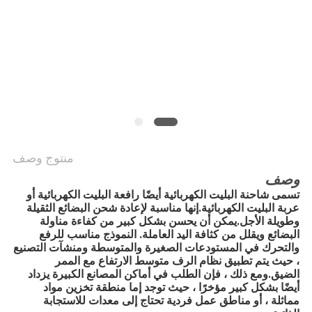
خريطة
الموقع
PRIVACY
POLICY
منتوج وصف
وصف
تسمى شاحنة البليت الكهربائية أيضًا رافعة البليت الكهربائية أو 
عربة البليت الكهربائية.إنها مناسبة لإعادة شحن البضائع الثقيلة 
وطويلة الأجل.يمكن أن يحسن بشكل كبير من كفاءة مناولة 
البضائع ويقلل من كثافة اليد العاملة. النموذج مناسب للرفع 
والتحرك في المستودعات الصغيرة والمتوسطة ومنشآت التصنيع 
، حيث يتم تطبيق نظام الرف متوسط ​​الارتفاع مع الممر 
الضيق.ومع ذلك ، فإن الطلب في أماكن المصانع الكبيرة يزداد 
أيضًا بشكل كبير مؤخرًا ، حيث توجد إما منطقة تخزين مواد 
مماثلة ، أو مناطق عمل فردية تحتاج إلى معدات للاستجابة 