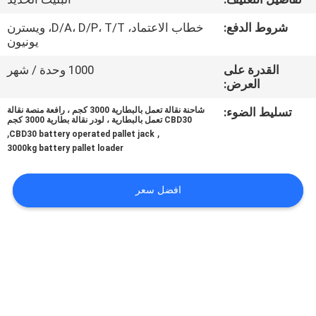
جولة
شروط الدفع:
خطاب الاعتماد، D/A، D/P، T/T، ويسترن
في
يونيون
المعمل
القدرة على
1000 وحدة / شهر
العرض:
مراقبة
تسليط الضوء:
شاحنة نقالة تعمل بالبطارية 3000 كجم ، رافعة منصة نقالة
CBD30 تعمل بالبطارية ، لودر نقالة بطارية 3000 كجم
الجودة
,
,
CBD30 battery operated pallet jack
3000kg battery pallet loader
اتصل
افضل سعر
بنا
أخبار
اطلب
اقتباس