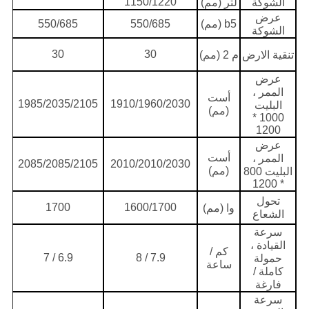
1150/1220
الشوكة
لتر (مم)
عرض
b5 (مم)
550/685
550/685
الشوكة
30
30
تنقية الارض
م 2 (مم)
عرض
الممر ،
أست
1985/2035/2105
1910/1960/2030
البليت
(مم)
1000 *
1200
عرض
أست
الممر ،
2085/2085/2105
2010/2010/2030
(مم)
البليت 800
* 1200
تحول
1700
1600/1700
وا (مم)
الشعاع
سرعة
القيادة ،
كم /
6.9 / 7
7.9 / 8
حمولة
ساعة
كاملة /
فارغة
سرعة