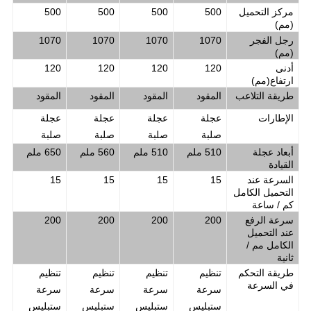
مركز التحميل
500
500
500
500
(
مم
)
رجل الفجر
1070
1070
1070
1070
(
مم
)
أدنى
120
120
120
120
ارتفاع
(
مم
)
طريقة التلاعب
المقود
المقود
المقود
المقود
الإطارات
عجلة
عجلة
عجلة
عجلة
صلبة
صلبة
صلبة
صلبة
أبعاد عجلة
510 ملم
510 ملم
560 ملم
650 ملم
القيادة
السرعة عند
15
15
15
15
التحميل الكامل
كم / ساعة
سرعة الرفع
200
200
200
200
عند التحميل
الكامل مم /
ثانية
طريقة التحكم
تنظيم
تنظيم
تنظيم
تنظيم
في السرعة
سرعة
سرعة
سرعة
سرعة
ستبليس
ستبليس
ستبليس
ستبليس