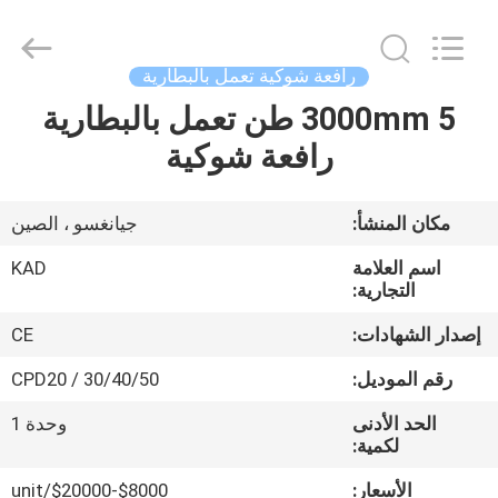
Taizhou
Kayond
Machinery
Co.,Ltd.
All
رافعة شوكية تعمل بالبطارية
Rights
Reserved.
3000mm 5 طن تعمل بالبطارية
الصفحة
رافعة شوكية
الرئيسية
منتجات
مكان المنشأ:
جيانغسو ، الصين
اسم العلامة
KAD
أشرطة
التجارية:
فيديو
إصدار الشهادات:
CE
رقم الموديل:
CPD20 / 30/40/50
معلومات
الحد الأدنى
وحدة 1
عنا
لكمية:
الأسعار:
$8000-$20000/unit