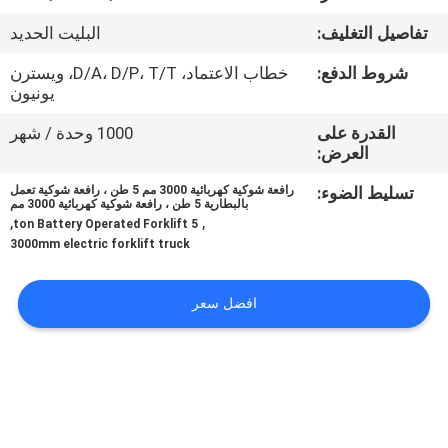
جولة
تفاصيل التغليف:
البليت الحديد
في
شروط الدفع:
خطاب الاعتماد، D/A، D/P، T/T، ويسترن
المعمل
يونيون
القدرة على
1000 وحدة / شهر
مراقبة
العرض:
الجودة
تسليط الضوء:
رافعة شوكية كهربائية 3000 مم 5 طن ، رافعة شوكية تعمل
بالبطارية 5 طن ، رافعة شوكية كهربائية 3000 مم
,
,
5 ton Battery Operated Forklift
اتصل
3000mm electric forklift truck
بنا
افضل سعر
أخبار
اطلب
اقتباس