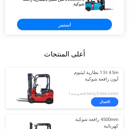
شوكية
استمر
أعلى المنتجات
1.5t 4.5m بطارية ليثيوم
أيون رافعة شوكية
$4500-$5500/unit MOQ:وحدة 1
الاتصال
4500mm رافعة شوكية
كهربائية