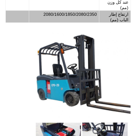
عند كل وزن
(مم)
ارتفاع إطار
2080/1600/1850/2080/2350
الباب
(
مم
)