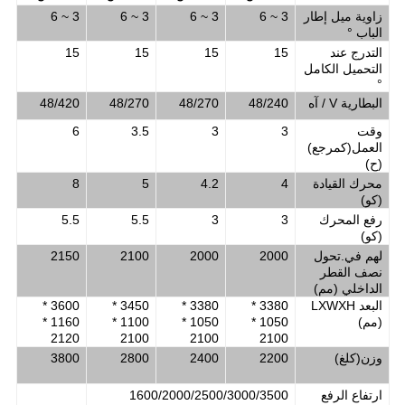
زاوية ميل إطار
3 ~ 6
3 ~ 6
3 ~ 6
3 ~ 6
الباب °
التدرج عند
15
15
15
15
التحميل الكامل
°
البطارية V / آه
48/240
48/270
48/270
48/420
وقت
3
3
3.5
6
العمل
(
كمرجع
)
(
ح
)
محرك القيادة
4
4.2
5
8
(
كو
)
رفع المحرك
3
3
5.5
5.5
(
كو
)
لهم في.تحول
2000
2000
2100
2150
نصف القطر
الداخلي (مم)
البعد LXWXH
3380 *
3380 *
3450 *
3600 *
(مم)
1050 *
1050 *
1100 *
1160 *
2120
2100
2100
2100
وزن
(
كلغ
)
2200
2400
2800
3800
ارتفاع الرفع
1600/2000/2500/3000/3500