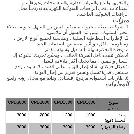
والتخزين والتبغ والمواد الغذائية والمنسوجات وغيرها من
الصناعات ، تحل الرافعات الشوكية الكهربائية تدريجياً محل
الرافعات الشوكية الداخلية.
ميزات
1. شوكة سميكة ، حمولة سميكة ، ليس من السهل تشويه ، طلاء
الخبز السميك ، ليس من السهل أن تتلاشى.
2. الإطارات المطاطية الصلبة ، ومناسبة لجميع أنواع الأرض ،
ومقاومة التآكل ، وتأثير امتصاص الصدمات الجيد
3. وحدة التحكم سهلة التشغيل وسهلة الفهم.
4.يمكن تثبيت ناقل الحركة الجانبي ، ويمكن تحريك الشوكة إلى
اليسار واليمين ، مما يجعله أكثر ملاءمة للعمل.
5.هيكل فولاذي لقناة إطار البوابة عالي القوة ، لا تشوه ، رفع
مستقر ، قدرة تحمل وتعيين تعزيز بين إطار البوابة
6.إطار باب اسطوانة مزدوج اقتصادي ودائم مع مجال رؤية واسع.
المعلمات
نموذج
CPD1030
CPD1530
CPD2030
CPD3030
معامل
سعة
1000
1500
2000
3000
التحميل
(
كلغ
)
ارتفاع الرفع
(
م
)
3000
3000
3000
3000