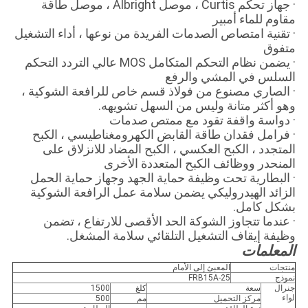
· جهاز تحكم Curtis ، موصل Albright ، موصل طاقة
مقاوم للماء أمبير
· تقنية امتصاص الصدمات الفريدة من نوعها ، أداء التشغيل
متفوق
· يضمن نظام التحكم المتكامل MOS عالي التردد التحكم
السلس في المشي والرفع
· الصاري مصنوع من فولاذ قسم خاص للرافعة الشوكية ،
وهو أكثر متانة وليس من السهل تشويهه.
· دواسة واقفة تقود مع ممتص صدمات
· فرامل فقدان طاقة القابض الكهرومغناطيسي ، الكبح
المتجدد ، الكبح العكسي ، الكبح المضاد للانزلاق على
المنحدر ووظائف الكبح المتعددة الأخرى
· البطارية تحت وظيفة حماية الجهد وجهاز حماية الحمل
الزائد الهيدروليكي يضمن سلامة عمل الرافعة الشوكية
بشكل كامل.
· عندما تتجاوز الشوكة الحد الأقصى للارتفاع ، تضمن
وظيفة إيقاف التشغيل التلقائي سلامة المشغل.
المعلمات
منتجات
المعبئ إلى الأمام
نموذج
FRB15A-25
جنرال
سعة
كلغ
1500
لواء
مركز التحميل
مم
500