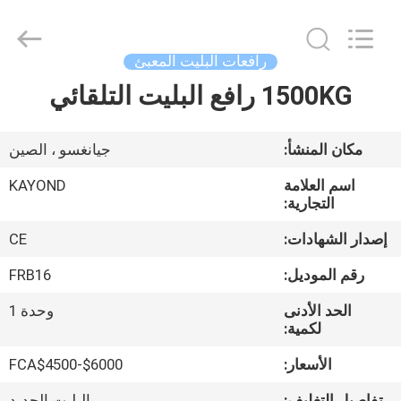
Taizhou
Kayond
Machinery
Co.,Ltd.
All
رافعات البليت المعبئ
Rights
Reserved.
1500KG رافع البليت التلقائي
الصفحة
الرئيسية
مكان المنشأ:
جيانغسو ، الصين
منتجات
اسم العلامة
KAYOND
التجارية:
أشرطة
إصدار الشهادات:
CE
فيديو
رقم الموديل:
FRB16
الحد الأدنى
وحدة 1
معلومات
لكمية:
عنا
الأسعار:
FCA$4500-$6000
تفاصيل التغليف:
البليت الحديد