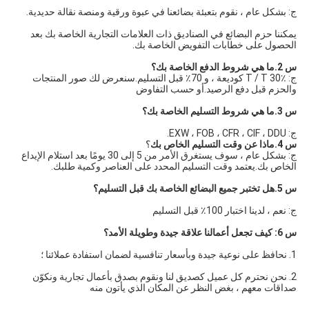
ج: بشكل عام ، نقوم بتعبئة بضائعنا في عبوة ورقية ومنصة نقالة حديدية.
يمكننا حزم البضائع في الصناديق ذات العلامات التجارية الخاصة بك بعد 
الحصول على خطابات التفويض الخاصة بك.
س 2.ما هي شروط الدفع الخاصة بك؟
ج: T / T 30٪ كوديعة ، و 70٪ قبل التسليم.سنعرض لك صور المنتجات 
والحزم قبل دفع الرصيد.أو حسب التفاوض
س 3.ما هي شروط التسليم الخاصة بك؟
ج: EXW ، FOB ، CFR ، CIF ، DDU.
س 4.ماذا عن وقت التسليم الخاص بك
؟
ج: بشكل عام ، سوف يستغرق الأمر من 5 إلى 30 يومًا بعد استلام الإيداع 
الخاص بك.يعتمد وقت التسليم المحدد على العناصر وكمية طلبك.
س 5.هل تختبر جميع البضائع الخاصة بك قبل التسليم؟
ج: نعم ، لدينا اختبار 100٪ قبل التسليم
س 6: كيف تجعل أعمالنا علاقة جيدة وطويلة الأمد؟
1. نحافظ على نوعية جيدة وبأسعار تنافسية لضمان استفادة عملائنا ؛
2. نحن نحترم كل عميل كصديق لنا ونقوم بصدق بأعمال تجارية ونكوّن 
صداقات معهم ، بغض النظر عن المكان الذي يأتون منه