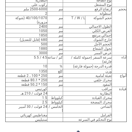
نوع الطاقة
البطارية
نوع المشغل
ركوب على
بحجم
ارتفاع الرفع
مم
2500-6000 ملم
اسطوانة
2
حجم الشوكة
T / W / L
مم
40/100/1070 (شوكة
مزورة)
الطول الاجمالي
مم
2400
العرض الكلي
مم
1050
إجمالي مرتفع
مم
1850
خارج الشوك
مم
680 (قابل للتعديل)
الحجم الآجل
مم
500
تحول الشعاع
مم
1880
عرض الممر
مم
3000
أداء
سرعة السفر (حمولة كاملة /
كم / ساعة
4.5 / 5.5
فارغة)
قدرة الدرجة (حمولة فارغة)
％
10
وزن
كلغ
1350
أنواع
تعبئة أمامية
مم
250 * 100 ، 2 قطعة
محرك خلفي
مم
250 * 80،1 قطعة
المقود
مم
150 * 50،2 قطعة
قيادة
مراقب
كورتيس
البطارية
24 فولت / 210 هـ
محرك القيادة
كيلوواط
1.5
محرك المضخة
كيلوواط
2.5
الشاحن
الخامس /
24 فولت / 30 أمبير
أ
الفرامل
مغناطيس كهربائي
نوع التحكم في السرعة
ستبليس