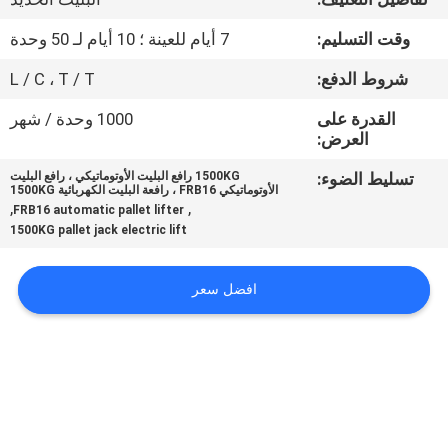
جولة
وقت التسليم:
7 أيام للعينة ؛ 10 أيام لـ 50 وحدة
في
المعمل
شروط الدفع:
L / C ، T / T
القدرة على
1000 وحدة / شهر
العرض:
مراقبة
الجودة
تسليط الضوء:
1500KG رافع البليت الأوتوماتيكي ، رافع البليت
الأوتوماتيكي FRB16 ، رافعة البليت الكهربائية 1500KG
,
,
FRB16 automatic pallet lifter
1500KG pallet jack electric lift
اتصل
بنا
افضل سعر
أخبار
اطلب
اقتباس