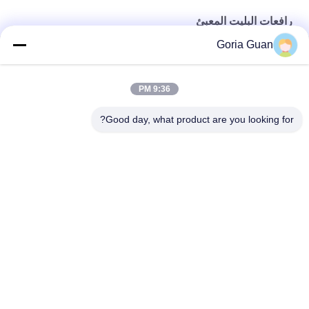
رافعات البليت المعبئ
Goria Guan
CE اليد التي يتم تشغيلها 1000KG 3000mm Walkie Pallet Stacker
MOS Control Standing 2T 4.5m المشي خلف منصة رفع المعبئ
9:36 PM
اللوجستية للأمام 2000KG 6M المعبئ الكهربائي الموازن
Good day, what product are you looking for?
فئات شعبية
جميع
مكدس البليت شبه 
مكدس البليت 
الكهربائي
الكهربائي
مكدس البليت اليدوي
رافعات البليت المعبئ
شاحنة البليت 
شاحنة يدوية بمنصة 
الكهربائية
نقالة هيدروليكية