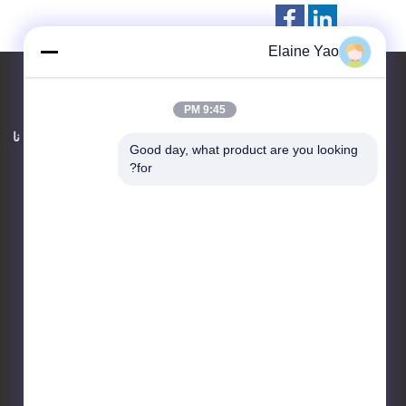
Elaine Yao
9:45 PM
اتصل بنا
حول نا
Good day, what product are you looking 
for?
Taizhou Kayond Machinery
Co.,Ltd
Liuchen Industry Park ،
مدينة Huangqiao ، مدينة
Taixing ، مقاطعة Jiangsu ،
الصين
86-523-87891516
gloria@kayond.com.cn