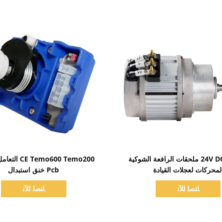
اظهر التفاصيل
اظهر التفاصيل
24V DC 1.5KW ملحقات الرافعة الشوكية
لمحركات لعجلات القيادة
Pcb خنق استبدال
ﺎﺘﺼﻟ ﺍﻶﻧ
ﺎﺘﺼﻟ ﺍﻶﻧ