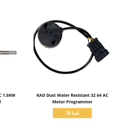
اظهر التفاصيل
KAD Dust Water Resistant 32 64 AC
Motor Programmer
ا
ﺎﺘﺼﻟ ﺍﻶﻧ