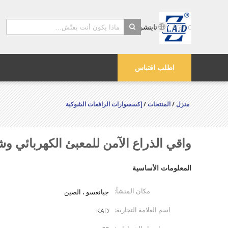
Arabic
تايتشو Kayond الماكينات والشركة المحدودة
search
اطلب اقتباس
منزل
/
المنتجات
/
إكسسوارات الرافعات الشوكية
واقي الذراع الآمن للمعبئ الكهربائي وش
المعلومات الأساسية
مكان المنشأ:
جيانغسو ، الصين
اسم العلامة التجارية:
KAD