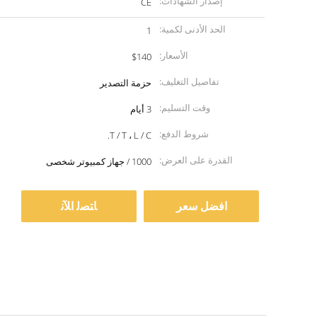
إصدار الشهادات:
CE
الحد الأدنى لكمية:
1
الأسعار:
$140
تفاصيل التغليف:
حزمة التصدير
وقت التسليم:
3 أيام
شروط الدفع:
T / T ، L / C.
القدرة على العرض:
1000 / جهاز كمبيوتر شخصى
افضل سعر
ﺎﺘﺼﻟ ﺍﻶﻧ