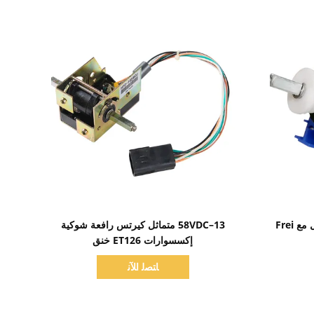
اظهر التفاصيل
CE Temo600 Temo200 التعامل مع Frei
13–58VDC متماثل كيرتس رافعة شوكية
إكسسوارات ET126 خنق
ﺎﺘﺼﻟ ﺍﻶﻧ