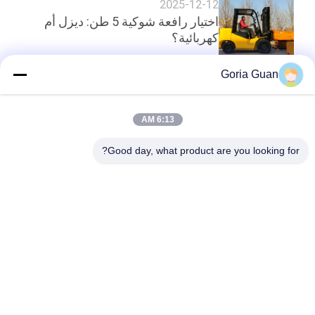
2025-12-12
اختيار رافعة شوكية 5 طن: ديزل أم
كهربائية؟
Goria Guan
أعلى
6:13 AM
Good day, what product are you looking for?
فئات شعبية
جميع
مكدس البليت شبه 
مكدس البليت 
الكهربائي
الكهربائي
مكدس البليت اليدوي
رافعات البليت المعبئ
شاحنة البليت 
شاحنة يدوية بمنصة 