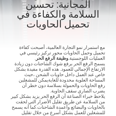
المجانية: تحسين
جولة
السلامة والكفاءة في
في
المعمل
تحميل الحاويات
مراقبة
الجودة
مع استمرار نمو التجارة العالمية، أصبحت كفاءة
تحميل وحمل الحاويات محور تركيز رئيسي في
العمليات اللوجستية.
وظيفة الرفع الحر
.
اتصل
يسمح الرفع الحر برفع شوك الشاحنات دون زيادة
الارتفاع الإجمالي للعمود. هذه القدرة مفيدة بشكل
بنا
خاص عند العمل داخل حاويات الشحن ،حيث
المساحة العلوية محدودة للغايةيمكن للمشغلين
رفع الحاويات والحمولة بسلاسة دون خطر أن
أخبار
يضرب الصاري سقف الحاوية.
يلاحظ خبراء الصناعة أن الرفع الحر يزيد بشكل كبير
من السلامة عن طريق تقليل الأضرار التي لحقت
اطلب
بالحاويات والبضائع وأعمدة الشاحنات.كما أنه يسمح
للمشغلين للعمل بشكل أسرع من خلال تقليل
اقتباس