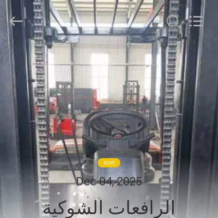
Taizhou
Kayond
Machinery
Co.,Ltd.
All
Rights
Reserved.
الصفحة
الرئيسية
منتجات
أشرطة
فيديو
NEWS
معلومات
Dec 04, 2025
عنا
الرافعات الشوكية