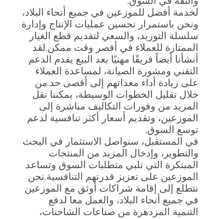
والثقة في السوق.
لخدمة أفضل للموزعين في جميع أنحاء البلاد،
ونحن باستمرار تحسين عمليات الإنتاج وإدارة
خريطة
سلسلة التوريد، والسعي لتقديم قطع الغيار
الموقع
الممتازة للعملاء في أقصر وقت ممكن.لقد
أنشأنا أيضاً فريقًا مهنيًا بعد البيع يقدم الدعم
التقني ومشورة الصيانة، لمساعدة العملاء
PRIVACY
على زيادة أداء معداتهم إلى أقصى حد.من
POLICY
خلال تقليل الخطوات الوسيطة، يمكننا نقل
المزيد من وفورات التكاليف مباشرة إلى
الموزعين، وتقديم أسعار أكثر تنافسية لدعم
توسع السوق.
في المستقبل، سنواصل الاستثمار في البحث
والتطوير، وإدخال المزيد من المنتجات
المبتكرة التي تلبي متطلبات السوق وتساعد
الموزعين على تعزيز قدرتهم التنافسية.نحن
نتطلع إلى إقامة شراكات أوثق مع الموزعين
في جميع أنحاء البلاد، والعمل معا لدفع
التنمية المزدهرة من صناعات الشاحنات،