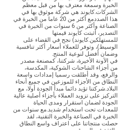
جولة
الخبرة وسمعة معترف بها من قبل معظم
الشركات.كايوند هي شركة موثوق بها في
في
هذا الصددمع أكثر من 20 عاما من الخبرة في
المعمل
الصناعة وأكثر من 6 سنوات من الخبرة في
التصدير، أثبتت كايوند قيمتها
للمستهلكين.كايوند) نجح في القضاء على
مراقبة
الوسيط)، وتوفر للعملاء أسعار أكثر تنافسية
الجودة
وضمان أفضل لنوعية المنتج.
في الآونة الأخيرة، شركتنا، كمصنعة مصدر
من أجزاء الشاحنات الشوكية، المكدسة،
اتصل
والرفع، وقد أطلقت رسميا إمدادات واسعة
بنا
النطاق من الأجزاء للموزعين في جميع أنحاء
البلاد.شركتنا تؤيد دائما مبدأ الجودة أولا، مع
التركيز على تزويد العملاء بأجزاء أصلية عالية
أخبار
الجودة لضمان استقرار ومدى الحياة
للمعدات تحت استخدام شديد.مع سنوات من
الخبرة في الصناعة والخبرة التقنية، لقد
اطلب
حصلت منتجاتنا على اعتراف واسع النطاق
اقتباس