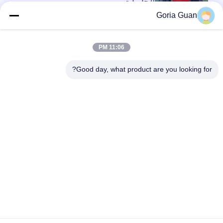
الحاويات
Goria Guan
أعلى
11:06 PM
Good day, what product are you looking for?
فئات شعبية
جميع
مكدس البليت شبه 
مكدس البليت 
الكهربائي
الكهربائي
مكدس البليت اليدوي
رافعات البليت المعبئ
شاحنة البليت 
شاحنة يدوية بمنصة 
الكهربائية
نقالة هيدروليكية
الجدول رفع مقص 
رافعة شوكية تعمل 
هيدروليكي
بالبطارية