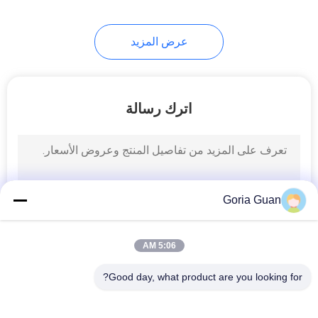
24
عرض المزيد
رافع طبل هيدروليكي
اترك رسالة
82
Goria Guan
مكدس لفة الورق
5:06 AM
Good day, what product are you looking for?
فئات شعبية
جميع