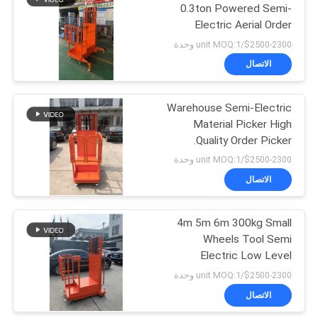
0.3ton Powered Semi-
Electric Aerial Order
24
Picker Stock Automatic
2300-$2500/unit MOQ:1 وحدة
Handling Retail Printing
رافعة شوكية تعمل
الاتصال
Shops Hotels
بالبطارية
Warehouse Semi-Electric
Material Picker High
Quality Order Picker.
2300-$2500/unit MOQ:1 وحدة
الاتصال
70
الجدول رفع مقص
4m 5m 6m 300kg Small
Wheels Tool Semi
هيدروليكي
Electric Low Level
Central Rider Order
2300-$2500/unit MOQ:1 وحدة
Picker
الاتصال