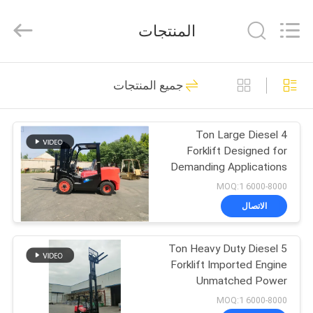
Taizhou
Kayond
Machinery
المنتجات
Co.,Ltd.
All
Rights
Reserved.
الصفحة
140
جميع المنتجات
الرئيسية
مكدس البليت
الكهربائي
4 Ton Large Diesel
منتجات
Forklift Designed for
Demanding Applications
أشرطة
6000-8000 MOQ:1
فيديو
الاتصال
29
مكدس البليت شبه
5 Ton Heavy Duty Diesel
معلومات
Forklift Imported Engine
عنا
الكهربائي
Unmatched Power
6000-8000 MOQ:1