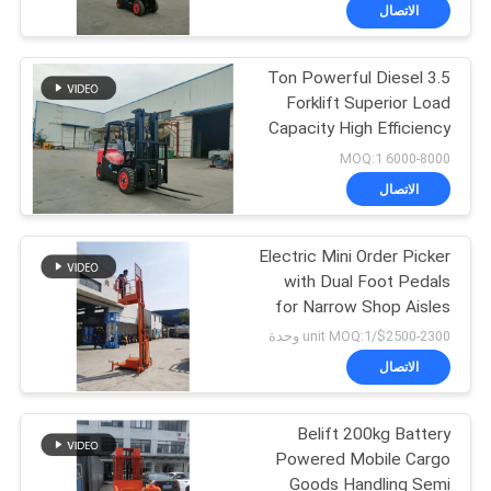
جولة
الاتصال
في
3.5 Ton Powerful Diesel
المعمل
33
Forklift Superior Load
Capacity High Efficiency
رافعات البليت المعبئ
مراقبة
6000-8000 MOQ:1
الجودة
الاتصال
Electric Mini Order Picker
اتصل
with Dual Foot Pedals
بنا
for Narrow Shop Aisles
11
2300-$2500/unit MOQ:1 وحدة
أخبار
الاتصال
مكدس البليت اليدوي
Belift 200kg Battery
اطلب
Powered Mobile Cargo
اقتباس
Goods Handling Semi