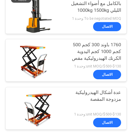
بالكامل مع أضواء التشغيل
الليلي 1000kg 1500kg
24
3500mm 4000mm
To be negotiated MOQ:وحدة 1
رافعة شوكية تعمل
الاتصال
بالبطارية
1760 باوند 300 كجم 500
كجم 1000 كجم اليدوية
الكرنك الهيدروليكية مقص
مزدوج طاولة رفع
$130-$500/unit MOQ:وحدة 1
الاتصال
73
الجدول رفع مقص
عدة أشكال الهيدروليكية
مزدوجة المقصة
هيدروليكي
$130-$500/unit MOQ:وحدة 1
الاتصال