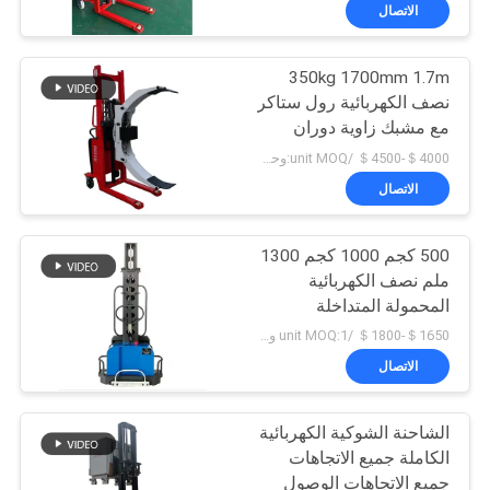
جولة
الاتصال
في
350kg 1700mm 1.7m
المعمل
33
نصف الكهربائية رول ستاكر
مع مشبك زاوية دوران
رافعات البليت المعبئ
مراقبة
مخصصة
＄4000-＄4500 /unit MOQ:وحدة 1
الجودة
الاتصال
500 كجم 1000 كجم 1300
اتصل
ملم نصف الكهربائية
بنا
المحمولة المتداخلة
11
الشاحنة ذاتية التحميل
＄1650-＄1800 /unit MOQ:1 وحدة
للاستخدام في الحاويات
أخبار
الاتصال
مكدس البليت اليدوي
الشاحنة الشوكية الكهربائية
اطلب
الكاملة جميع الاتجاهات
اقتباس
جميع الاتجاهات الوصول