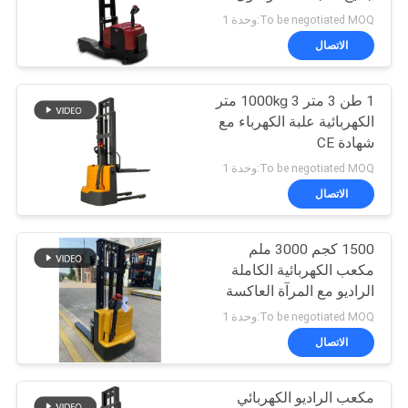
المكدس 1000kg 2000kg
To be negotiated MOQ:وحدة 1
خريطة
الاتصال
28
الموقع
شاحنة يدوية بمنصة
1 طن 3 متر 1000kg 3 متر
الكهربائية علبة الكهرباء مع
نقالة هيدروليكية
PRIVACY
شهادة CE
POLICY
To be negotiated MOQ:وحدة 1
الاتصال
1500 كجم 3000 ملم
44
مكعب الكهربائية الكاملة
شاحنة البليت
الراديو مع المرآة العاكسة
للخلف والصوت الزئزئ
To be negotiated MOQ:وحدة 1
الكهربائية
الاتصال
مكعب الراديو الكهربائي