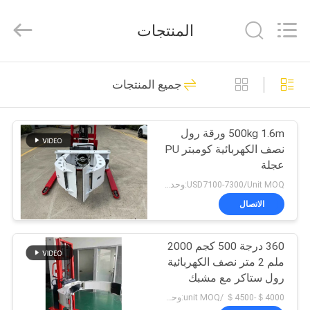
Taizhou
Kayond
Machinery
المنتجات
Co.,Ltd.
All
Rights
Reserved.
الصفحة
145
جميع المنتجات
الرئيسية
مكدس البليت
الكهربائي
500kg 1.6m ورقة رول
منتجات
نصف الكهربائية كومبتر PU
عجلة
أشرطة
USD7100-7300/Unit MOQ:وحدة 1
فيديو
الاتصال
29
مكدس البليت شبه
360 درجة 500 كجم 2000
معلومات
ملم 2 متر نصف الكهربائية
عنا
الكهربائي
رول ستاكر مع مشبك
ومنظم الضغط
＄4000-＄4500 /unit MOQ:وحدة 1