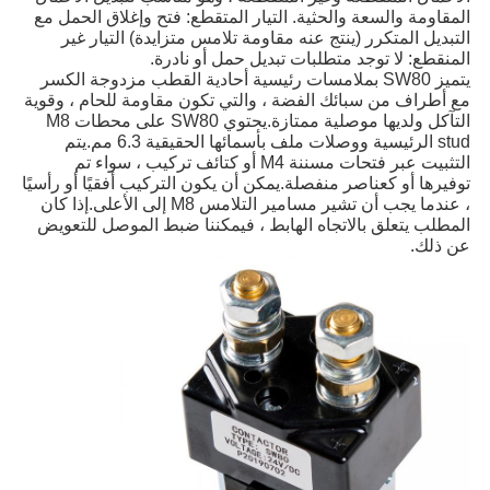
المقاومة والسعة والحثية. التيار المتقطع: فتح وإغلاق الحمل مع
التبديل المتكرر (ينتج عنه مقاومة تلامس متزايدة) التيار غير
المنقطع: لا توجد متطلبات تبديل حمل أو نادرة.
يتميز SW80 بملامسات رئيسية أحادية القطب مزدوجة الكسر
مع أطراف من سبائك الفضة ، والتي تكون مقاومة للحام ، وقوية
التآكل ولديها موصلية ممتازة.يحتوي SW80 على محطات M8
stud الرئيسية ووصلات ملف بأسمائها الحقيقية 6.3 مم.يتم
التثبيت عبر فتحات مسننة M4 أو كتائف تركيب ، سواء تم
توفيرها أو كعناصر منفصلة.يمكن أن يكون التركيب أفقيًا أو رأسيًا
، عندما يجب أن تشير مسامير التلامس M8 إلى الأعلى.إذا كان
المطلب يتعلق بالاتجاه الهابط ، فيمكننا ضبط الموصل للتعويض
عن ذلك.