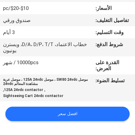
جولة
الأسعار:
$10-$20/pc
في
تفاصيل التغليف:
صندوق ورقي
المعمل
وقت التسليم:
3 أيام
مراقبة
شروط الدفع:
خطاب الاعتماد، D/A، D/P، T/T، ويسترن
يونيون
الجودة
القدرة على
10000pcs / شهر
العرض:
اتصل
تسليط الضوء:
موصل SW80 24vdc ، موصل 125A 24vdc ، موصل عربة
بنا
مشاهدة المعالم 24vdc
,
,
125A 24vdc contactor
Sightseeing Cart 24vdc contactor
أخبار
افضل سعر
اطلب
اقتباس