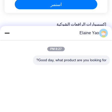
استمر
إكسسوارات الرافعات الشوكية
Elaine Yao
13–58VDC متماثل كيرتس رافعة شوكية إكسسوارات ET126 خنق
CE Temo600 Temo200 التعامل مع Frei Pcb خنق استبدال
8:27 PM
24V DC 1.5KW ملحقات الرافعة الشوكية المحركات لعجلات القيادة
Good day, what product are you looking for?
فئات شعبية
جميع
مكدس البليت شبه 
مكدس البليت 
الكهربائي
الكهربائي
مكدس البليت اليدوي
رافعات البليت المعبئ