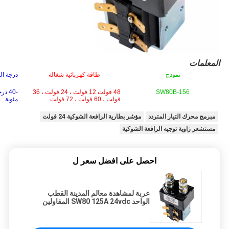
المعلمات
نموذج
طاقة كهربائية شغالة
درجة ال
SW80B-156
48 فولت 12 فولت ، 24 فولت ، 36
فولت ، 60 فولت ، 72 فولت
مئوية
مبرمج محرك التيار المتردد
مؤشر بطارية الرافعة الشوكية 24 فولت
مستشعر زاوية توجيه الرافعة الشوكية
احصل على افضل سعر ل
عربة لمشاهدة معالم المدينة القطب
الواحد SW80 125A 24vdc المقاولين