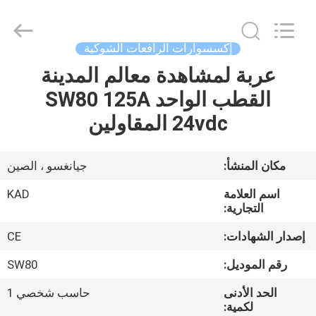
Taizhou
Kayond
Machinery
Co.,Ltd.
All
إكسسوارات الرافعات الشوكية
Rights
Reserved.
عربة لمشاهدة معالم المدينة
الصفحة
القطب الواحد SW80 125A
الرئيسية
24vdc المقاولين
منتجات
مكان المنشأ:
جيانغسو ، الصين
أشرطة
اسم العلامة
KAD
فيديو
التجارية:
إصدار الشهادات:
CE
معلومات
رقم الموديل:
SW80
عنا
الحد الأدنى
حاسب شخصي 1
لكمية: