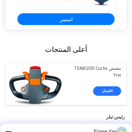
استمر
أعلى المنتجات
مقبض TEMO200 Curtis
Frei
الاتصال
رئيس تيلر
10mA EP البليت شاحنة الحارث رئيس مع مؤشر البطارية
Elaine Yao