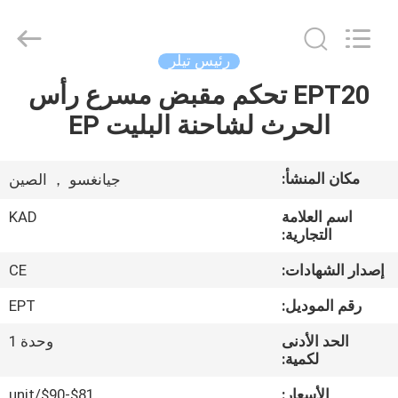
Taizhou
Kayond
Machinery
Co.,Ltd.
All
رئيس تيلر
Rights
Reserved.
EPT20 تحكم مقبض مسرع رأس
الصفحة
الحرث لشاحنة البليت EP
الرئيسية
منتجات
مكان المنشأ:
جيانغسو ， الصين
اسم العلامة
KAD
أشرطة
التجارية:
فيديو
إصدار الشهادات:
CE
رقم الموديل:
EPT
معلومات
الحد الأدنى
وحدة 1
عنا
لكمية:
الأسعار:
$81-$90/unit