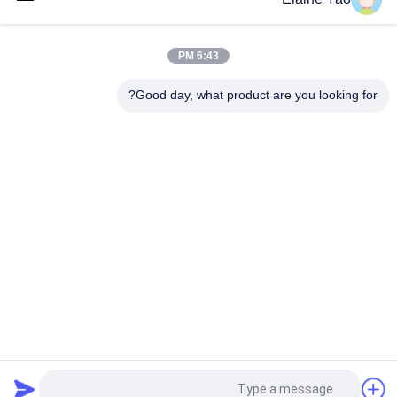
2pin 50mA رافعة شوكية كهربائية اقتصادية FREI Tiller التعامل
6:43 PM
السيارات الكهربائية EPT Traction Switches IP40 Tiller Head
Assembly
Good day, what product are you looking for?
فئات شعبية
جميع
مكدس البليت شبه 
مكدس البليت 
الكهربائي
الكهربائي
مكدس البليت اليدوي
رافعات البليت المعبئ
شاحنة البليت 
شاحنة يدوية بمنصة 
الكهربائية
نقالة هيدروليكية
الجدول رفع مقص 
رافعة شوكية تعمل 
هيدروليكي
بالبطارية
طلب اقتباس