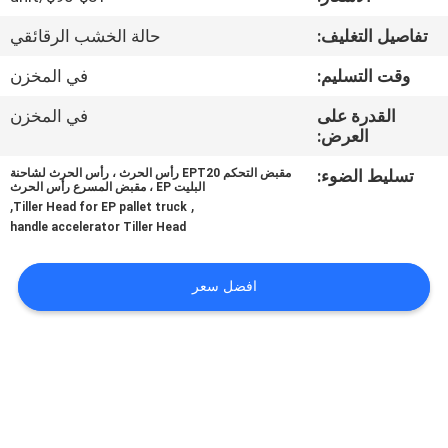
جولة
تفاصيل التغليف:
حالة الخشب الرقائقي
في
وقت التسليم:
في المخزن
المعمل
القدرة على
في المخزن
العرض:
مراقبة
الجودة
تسليط الضوء:
مقبض التحكم EPT20 رأس الحرث ، رأس الحرث لشاحنة
البليت EP ، مقبض المسرع رأس الحرث
,
,
Tiller Head for EP pallet truck
handle accelerator Tiller Head
اتصل
بنا
افضل سعر
أخبار
اطلب
اقتباس