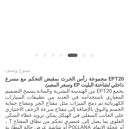
خريطة
الموقع
PRIVACY
POLICY
منتوج وصف
EPT20 مجموعة رأس الحرث بمقبض التحكم مع مسرع
داخلي لشاحنة البليت EP وسعر المعبئ
يجمع EPT20 بين الهندسة البشرية والمتانة.يسمح التصميم
المعياري باستخدامه في العديد من تطبيقات السيارات
الكهربائية.تم دمج الميزات مثل مفتاح الجر ومفتاح حماية
الجسم والبوق بالإضافة إلى مفتاح سرعة الزحف الاختياري
على الجانب السفلي في الهيكل.يمكن تزويد غطاء السكن
العلوي بما يصل إلى عنصري تحكم من نطاق المفتاح T ،
أو عجلة الإبهام POLLANA أو شاشة عرض حالة البطارية