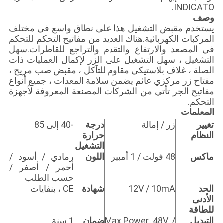
INDICATO.
وصف
يستخدم مقبض التشغيل هذا على نطاق واسع في مختلف
المركبات الكهربائية.هناك العديد من مفاتيح التحكم للتحكم
في المصعد والارتفاع والتقدم والتراجع للقاطرات.سهل
التشغيل ، سهل التشغيل على الزر لإكمال العمليات ذات
الصلة ، غلاف بلاستيكي مقاوم للتآكل ، مقبض صب مريح ،
مفتاح زر مركزي عائم يضمن سلامة المعدات ، جميع أنواع
مفاتيح الجر تأتي من الشركات المصنعة المعروفة لأجهزة
التحكم.
المعلمات
تغيير
زر / إمالة
درجة
-40 إلى 85
النظام
حرارة
التشغيل
ماكس
48 فولت / 1 أمبير
اللون
رمادي / أسود /
أحمر / أصفر /
حسب الطلب
الحد
12V / 10mA
شهادة
CE ، بنفايات
الأدنى
للطاقة
التبديل
Max.Power 48V /
ضمان
1 سنة