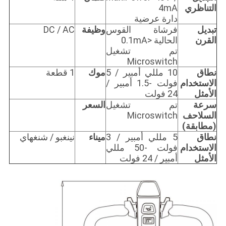
التناظري
4mA
دارة عرضية
تبديل
فرشاة القوس
وظيفة
DC / AC
القرن
الحالية <0.1mA
تم تشغيل
Microswitch
نطاق
10 مللي أمبير / 5
موك
1 قطعة
الاستخدام
فولت -1.5 أمبير /
الأمثل
24 فولت
سرعة
تم تشغيل
السعر
السلاحف
Microswitch
(مطابقة)
نطاق
5 مللي أمبير / 3
ميناء
نينغبو / شنغهاي
الاستخدام
فولت -50 مللي
الأمثل
أمبير / 24 فولت