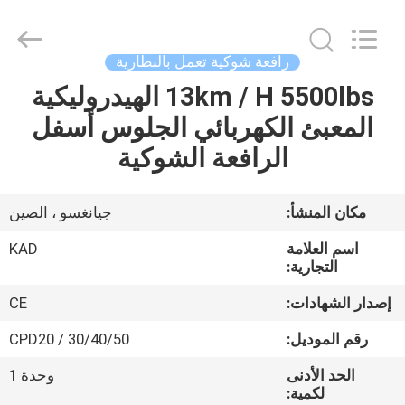
Taizhou
Kayond
Machinery
Co.,Ltd.
All
رافعة شوكية تعمل بالبطارية
Rights
Reserved.
13km / H 5500lbs الهيدروليكية
الصفحة
المعبئ الكهربائي الجلوس أسفل
الرئيسية
الرافعة الشوكية
منتجات
مكان المنشأ:
جيانغسو ، الصين
أشرطة
اسم العلامة
KAD
فيديو
التجارية:
إصدار الشهادات:
CE
معلومات
رقم الموديل:
CPD20 / 30/40/50
عنا
الحد الأدنى
وحدة 1
لكمية: