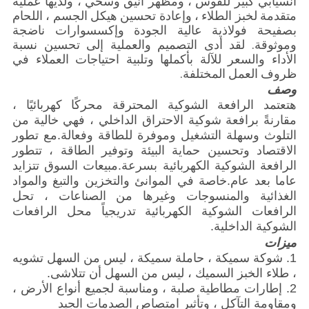
انسيابي كبير للقوس ، ومظهر أنيق وسخي ، ولديها عملية
متقدمة لخبز الطلاء ، وإعادة تحسين هيكل الجسم ، اللحام
بصفيحة فولاذية عالية الجودة وإكسسوارات ناضجة
وموثوقة. لقد أدى التصميم والعملية إلى تحسين نسبة
الأداء والسعر للآلة بأكملها وتلبية احتياجات العملاء في
ظروف العمل المختلفة.
وصف
ه
تعتمد الرافعة الشوكية المحترقة محركًا كهربائيًا ،
مقارنةً برافعة شوكية الاحتراق الداخلي ، فهي خالية من
التلوث وسهلة التشغيل وموفرة للطاقة وفعالة.مع تطور
الاقتصاد وتحسين حماية البيئة وتوفير الطاقة ، تتطور
الرافعة الشوكية الكهربائية بسرعة.مبيعات السوق تتزايد
عاما بعد عام.خاصة في الموانئ والتخزين والتبغ والمواد
الغذائية والمنسوجات وغيرها من الصناعات ، تحل
الرافعات الشوكية الكهربائية تدريجياً محل الرافعات
الشوكية الداخلية.
ميزات
1. شوكة سميكة ، حاملة سميكة ، ليس من السهل تشويه
، طلاء الخبز السميك ، ليس من السهل أن تتلاشى.
2. إطارات مطاطية صلبة ، ومناسبة لجميع أنواع الأرض ،
ومقاومة التآكل ، وتأثير امتصاص الصدمات الجيد