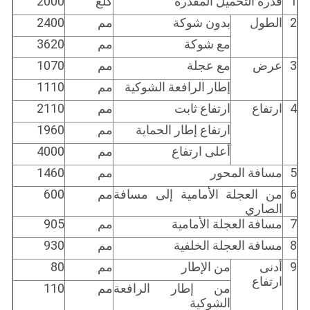
1
قدرة التحميل المقدرة
كلغ
2000
2
الطول
بدون شوكة
مم
2400
مع شوكة
مم
3620
3
عرض
مع عجلة
مم
1070
إطار الرافعة الشوكية
مم
1110
4
ارتفاع
ارتفاع ثابت
مم
2110
ارتفاع إطار الحماية
مم
1960
أعلى ارتفاع
مم
4000
5
مسافة المحور
مم
1460
6
من العجلة الأمامية إلى مسافة
مم
600
الصاري
7
مسافة العجلة الأمامية
مم
905
8
مسافة العجلة الخلفية
مم
930
9
أدنى
من الإطار
مم
80
ارتفاع
من إطار الرافعة
مم
110
الشوكية