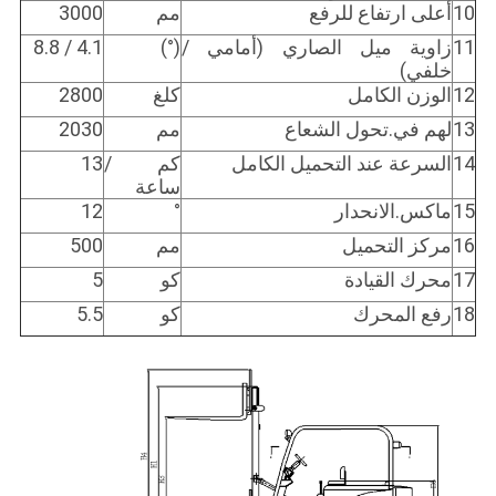
10
أعلى ارتفاع للرفع
مم
3000
11
زاوية ميل الصاري (أمامي /
(°)
4.1 / 8.8
خلفي)
12
الوزن الكامل
كلغ
2800
13
لهم في.تحول الشعاع
مم
2030
14
السرعة عند التحميل الكامل
كم /
13
ساعة
15
ماكس.الانحدار
°
12
16
مركز التحميل
مم
500
17
محرك القيادة
كو
5
18
رفع المحرك
كو
5.5