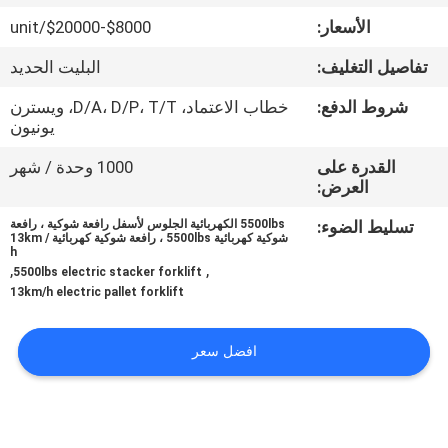
جولة
الأسعار:
$8000-$20000/unit
في
تفاصيل التغليف:
البليت الحديد
المعمل
شروط الدفع:
خطاب الاعتماد، D/A، D/P، T/T، ويسترن
يونيون
مراقبة
القدرة على
1000 وحدة / شهر
الجودة
العرض:
تسليط الضوء:
5500lbs الكهربائية الجلوس لأسفل رافعة شوكية ، رافعة
اتصل
شوكية كهربائية 5500lbs ، رافعة شوكية كهربائية 13km /
h
,
,
بنا
5500lbs electric stacker forklift
13km/h electric pallet forklift
أخبار
افضل سعر
اطلب
اقتباس