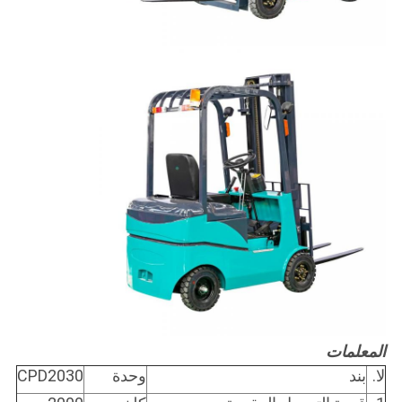
المعلمات
لا.
بند
وحدة
CPD2030