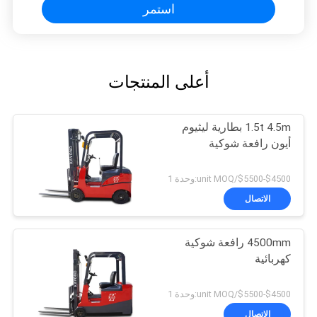
استمر
أعلى المنتجات
1.5t 4.5m بطارية ليثيوم
أيون رافعة شوكية
$4500-$5500/unit MOQ:وحدة 1
الاتصال
4500mm رافعة شوكية
كهربائية
$4500-$5500/unit MOQ:وحدة 1
الاتصال