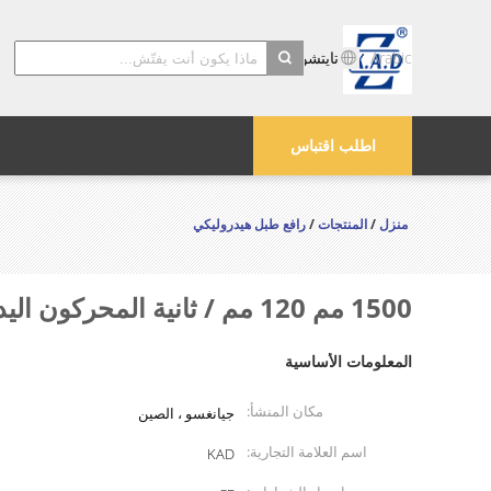
Arabic
تايتشو Kayond الماكينات والشركة المحدودة
search
اطلب اقتباس
منزل
/
المنتجات
/
رافع طبل هيدروليكي
1500 مم 120 مم / ثانية المحركون اليدويون طبل النفط المكدس
المعلومات الأساسية
مكان المنشأ:
جيانغسو ، الصين
اسم العلامة التجارية:
KAD