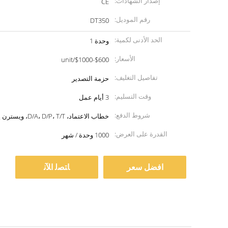
إصدار الشهادات:
CE
رقم الموديل:
DT350
الحد الأدنى لكمية:
وحدة 1
الأسعار:
$600-$1000/unit
تفاصيل التغليف:
حزمة التصدير
وقت التسليم:
3 أيام عمل
شروط الدفع:
خطاب الاعتماد، D/A، D/P، T/T، ويسترن يونيون
القدرة على العرض:
1000 وحدة / شهر
افضل سعر
ﺎﺘﺼﻟ ﺍﻶﻧ