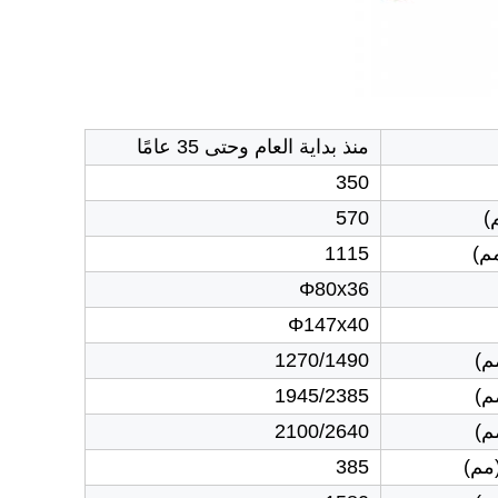
منذ بداية العام وحتى 35 عامًا
350
)
570
م)
1115
Φ80x36
Φ147x40
1270/1490
1945/2385
2100/2640
385