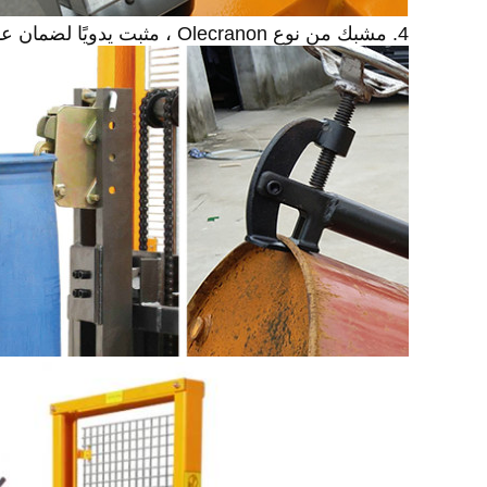
4. مشبك من نوع Olecranon ، مثبت يدويًا لضمان عدم سقوط خزان الزيت.