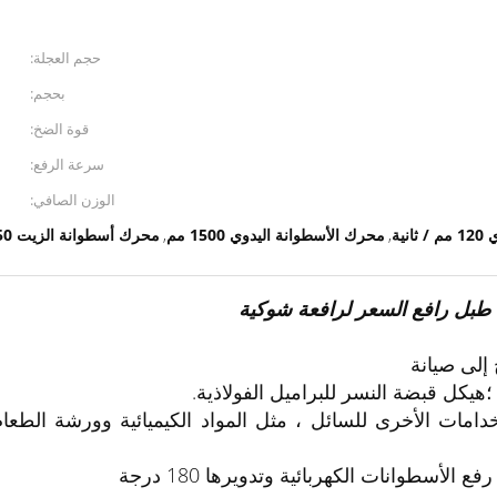
حجم العجلة:
بحجم:
قوة الضخ:
سرعة الرفع:
الوزن الصافي:
نية
محرك الأسطوانة اليدوي 1500 مم
محرك أسطوانة الزيت DT350
,
,
ة طبل رافع السعر لرافعة شوكية
 إلى صيانة
 ؛هيكل قبضة النسر للبراميل الفولاذية.
مات الأخرى للسائل ، مثل المواد الكيميائية وورشة الطعام 
أسطوانات الكهربائية وتدويرها 180 درجة