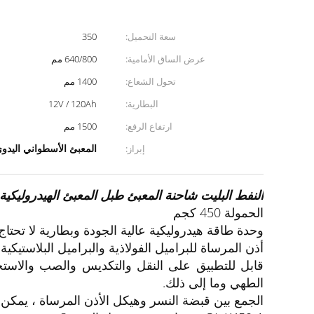
سعة التحميل:
350
عرض الساق الأمامية:
640/800 مم
تحول الشعاع:
1400 مم
البطارية:
12V / 120Ah
ارتفاع الرفع:
1500 مم
المعبئ الأسطواني اليدوي 120 مم / ثا
إبراز:
النفط البليت شاحنة المعبئ طبل المعبئ الهيدروليكي
الحمولة 450 كجم
وحدة طاقة هيدروليكية عالية الجودة وبطارية لا تحتاج
أذن المرساة للبراميل الفولاذية والبراميل البلاستيكية
قابل للتطبيق على النقل والتكديس والصب والاستخدا
الطهي وما إلى ذلك.
الجمع بين قبضة النسر وهيكل الأذن المرساة ، يمكن رفع ال