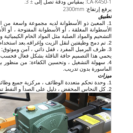
CA-K450-1: بمقياس ودقة تصل إلى ± 3.
يرفع إرتفاع: 2300mm
تطبيق
1. المعبئ ذو الأسطوانة لديه مجموعة واسعة من ال
الأسطوانة المغلقة ، أو الأسطوانة المفتوحة ، أو ا
التشحيم والمواد الصلبة مثل المواد الخام الكيميائية و
2. تم دمج وظيفتين لنقل الزيت وإغراقه.بعد استخدام الأداة ، يمكن تحسين كفاءة التشغيل بشكل كبير ويمكن تقليل تكلفة المناولة.
3. ظرف البرميل المفرد ، قفل ذاتي ، آمن وموثوق: ي
يحمي هذا التصميم حافة الناقلة بشكل فعال فحسب ، 
4. سهولة التشغيل ، وتحسين الكفاءة: من منظور ب
الماسورة بدون تدريب.
ميزات
1. وحدة تحكم متعددة الوظائف ، مركزية جميع وظائف التحكم ، مع وظائف واضحة.المفاتيح مرتبة وفقًا للمتطلبات المريحة تتماشى بشكل أكبر مع عادات المشغل.
2. كل النحاس المخفض ، دليل على الصدأ و النفط تسرب دليل.