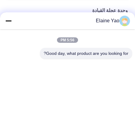
وحدة عجلة القيادة
Elaine Yao
24V محرك هيدروليكي 750 واط 210 ملم وحدة عجلة القيادة
المغناطيس الدائم 0.75KW DC Motor مجموعة عجلة القيادة الأفقية
5:56 PM
المعدات الهوائية 100RPM 0.4KW وحدة عجلة القيادة
Good day, what product are you looking for?
فئات شعبية
جميع
مكدس البليت شبه 
مكدس البليت 
الكهربائي
الكهربائي
مكدس البليت اليدوي
رافعات البليت المعبئ
شاحنة البليت 
شاحنة يدوية بمنصة 
الكهربائية
نقالة هيدروليكية