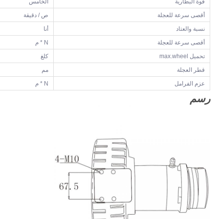
قوة البطارية
الخامس
أقصى سرعة للعجلة
ص / دقيقة
نسبة والعتاد
أنا
أقصى سرعة للعجلة
N * م
تحميل max.wheel
كلغ
قطر العجلة
مم
عزم الفرامل
N * م
رسم