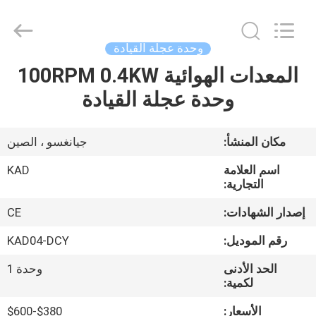
Taizhou
Kayond
Machinery
Co.,Ltd.
All
وحدة عجلة القيادة
Rights
Reserved.
المعدات الهوائية 100RPM 0.4KW
الصفحة
وحدة عجلة القيادة
الرئيسية
منتجات
مكان المنشأ:
جيانغسو ، الصين
اسم العلامة
KAD
أشرطة
التجارية:
فيديو
إصدار الشهادات:
CE
رقم الموديل:
KAD04-DCY
معلومات
الحد الأدنى
وحدة 1
عنا
لكمية:
الأسعار:
$380-$600