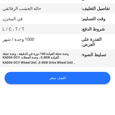
جولة
تفاصيل التغليف:
حالة الخشب الرقائقي
في
وقت التسليم:
في المخزن
المعمل
شروط الدفع:
L / C ، T / T
مراقبة
القدرة على
1000 وحدة / شهر
العرض:
الجودة
تسليط الضوء:
وحدة عجلة القيادة 100 دورة في الدقيقة ، وحدة عجلة
القيادة 0.4KW ، وحدة العجلات KAD04-DCY
اتصل
,
,
KAD04-DCY Wheel Unit
0.4KW Drive Wheel Unit
بنا
افضل سعر
أخبار
اطلب
اقتباس