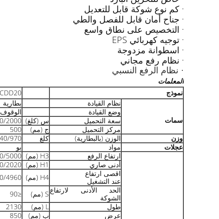
· كم نوع شوكة قابل للتعديل
· جناح أمان قابل للفصل والطي
· التخصيص على نطاق واسع
· توجيه كهربائي EPS
· اسطوانة مزدوجة
· نظام رفع مجاني
· نظام الرفع النسبي
المعلمات
نموذج
 CDD20
نظام القيادة
بطارية
وضع القيادة
الوقوف
سمات
سعة التحميل
س (كلغ)
0/2000
مركز التحميل
ج (مم)
500
وزن
الوزن (بالبطارية)
كلغ
40/970
عجلات
مواد
بو
ارتفاع الرفع
H3 (مم)
0/5000
أدنى صاري
H1 (مم)
0/2020
اقصى ارتفاع
H4 (مم)
0/4960
عند التشغيل
الحد الأدنى لارتفاع
S (مم)
≤90
الشوكة
طول
L (مم)
2130
عرض
ب (مم)
850