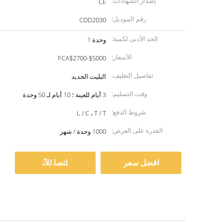
إصدار الشهادات:
CE
رقم الموديل:
CDD2030
الحد الأدنى لكمية:
وحدة 1
الأسعار:
FCA$2700-$5000
تفاصيل التغليف:
البليت الحديد
وقت التسليم:
3 أيام للعينة ؛ 10 أيام لـ 50 وحدة
شروط الدفع:
L / C ، T / T
القدرة على العرض:
1000 وحدة / شهر
افضل سعر
ﺎﺘﺼﻟ ﺍﻶﻧ