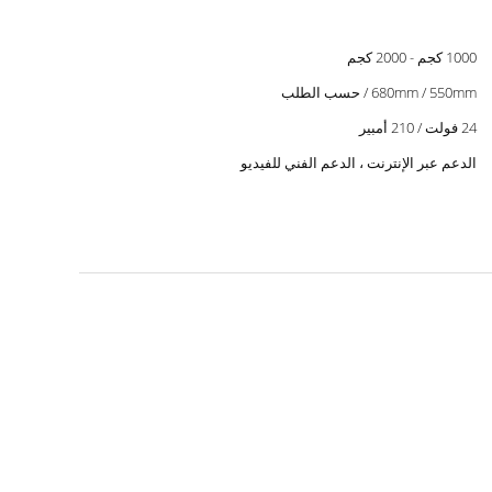
1000 كجم - 2000 كجم
680mm / 550mm / حسب الطلب
24 فولت / 210 أمبير
الدعم عبر الإنترنت ، الدعم الفني للفيديو