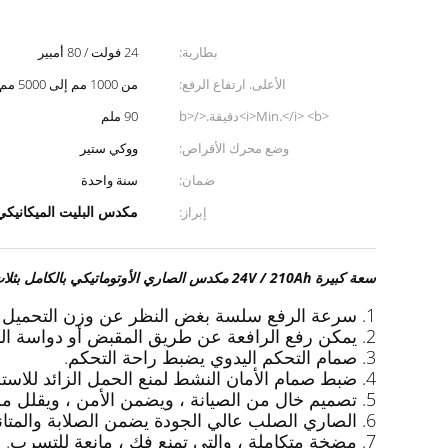
بطارية:
24 فولت / 80 أمبير
الأعلى. ارتفاع الرفع:
من 1000 مم إلى 5000 مم
<i>Min.</i> <b>دقيقة.</b>
90 ملم
<i>lifting height</i> <b>ارتفاع
وضع محرك الأقراص:
ووكي ستير
الرفع</b>:
ضمان:
سنة واحدة
مكدس البليت الميكانيكي 24 فول
إبراز:
سعة كبيرة 24V / 210Ah مكدس الصاري الأوتوماتيكي بالكامل بثلاث مراحل بجودة فائقة
1. سرعة الرفع سلسة بغض النظر عن وزن التحميل ، وهي آمنة للاستخدام.
2. يمكن رفع الرافعة عن طريق المقبض أو دواسة القدم.
3. صمام التحكم اليدوي يضبط راحة التحكم.
4. ضبط صمام الأمان النشط لمنع الحمل الزائد للاستخدام.
5. تصميم خال من الصيانة ، ويضمن الأمن ، ويقلل من تكلفة الخدمة.
6. الصاري الصلب عالي الجودة يضمن الصلابة والمتانة.
7. مضخة متكاملة ، والتي تمنع فك ، مانعة للتسرب.