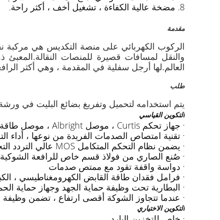
8. مضخة عالية الكفاءة ، تشغيل أخف ، أكثر راحة.
مقدمة
الركوب الكهربائي على منصة التكديس هي مركبة نقل
والنقل لمسافات قصيرة للمنصات النقالة.
المعبئ ذو
العالم.لها أرجل سفلية في المقدمة ، وهي أكثر الراف
طلب
يتم استخدامه لتحميل وتفريغ بضائع البليت في ورشة 
التكوين القياسي
· جهاز تحكم Curtis ، موصل Albright ، موصل طاقة مقاوم للماء أمبير
· تقنية امتصاص الصدمات الفريدة من نوعها ، أداء ا
· يضمن نظام التحكم المتكامل MOS عالي التردد التحكم السلس في المشي والرفع
· صُنع الصاري من فولاذ قسم خاص للرافعة الشوكية 
· دواسة واقفة تقود مع ممتص صدمات
· فرامل فقدان طاقة القابض الكهرومغناطيسي ، الكبح 
· البطارية تحت وظيفة حماية الجهد وجهاز حماية ال
· عندما تتجاوز الشوكة أقصى ارتفاع ، تضمن وظيفة إ
التكوين الاختياري
· خاص للتخزين البارد