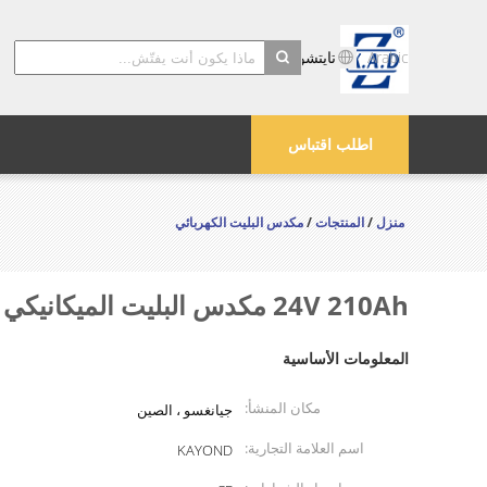
Arabic
تايتشو Kayond الماكينات والشركة المحدودة
search
اطلب اقتباس
منزل
/
المنتجات
/
مكدس البليت الكهربائي
24V 210Ah مكدس البليت الميكانيكي ، مكدس البليت الكهربائي
المعلومات الأساسية
مكان المنشأ:
جيانغسو ، الصين
اسم العلامة التجارية:
KAYOND