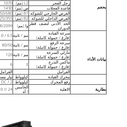
رجل الفجر
L2 (مم)
1070
بحجم
قاعدة العجلات
ص (مم)
1430
العرض الخارجي للشوكة
B1 (مم)
50/680
العرض الداخلي للشوكة
B2 (مم)
25/355
الحد الأدنى لنصف قطر
وا (مم)
8/2099
الدوران
سرعة القيادة
مم / ثانية
6.5 / 5.0
(فارغ / حمولة كاملة)
سرعة الرفع
مم / ثانية
80/50
(فارغ / حمولة كاملة)
تنازلي السرعة
مم / ثانية
120
(فارغ / حمولة كاملة)
بيانات الأداء
ماكس التدرج
6
٪
(فارغ / حمولة كاملة)
الفرامل
الفرامل
محرك القيادة
كيلوواط
تيار مستمر / 0.75
رفع المحرك
كيلوواط
DC / 2
الخامس
بطارية
الاهلية
24 // 210
/ آه