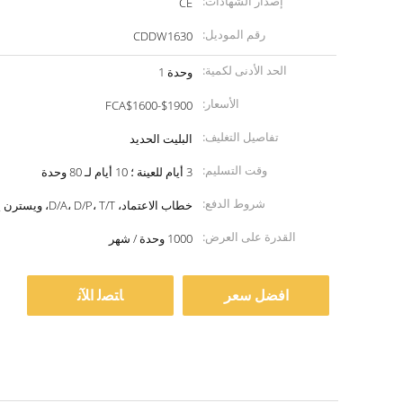
إصدار الشهادات:
CE
رقم الموديل:
CDDW1630
الحد الأدنى لكمية:
وحدة 1
الأسعار:
FCA$1600-$1900
تفاصيل التغليف:
البليت الحديد
وقت التسليم:
3 أيام للعينة ؛ 10 أيام لـ 80 وحدة
شروط الدفع:
خطاب الاعتماد، D/A، D/P، T/T، ويسترن يونيون
القدرة على العرض:
1000 وحدة / شهر
افضل سعر
ﺎﺘﺼﻟ ﺍﻶﻧ