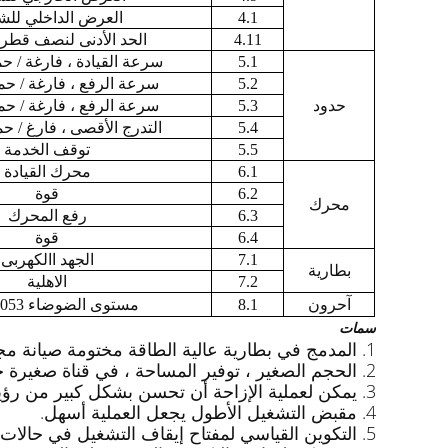
4.1
العرض الداخلي للش
4.11
الحد الأدنى لنصف قطر 
5.1
سرعة القيادة ، فارغة / ح
5.2
سرعة الرفع ، فارغة / حم
حدود
5.3
سرعة الرفع ، فارغة / حم
5.4
التدرج الأقصى ، فارغ / ح
5.5
توقف الخدمة
6.1
محرك القيادة
6.2
قوة
محرك
6.3
رفع المحرك
6.4
قوة
7.1
الجهد االكهربى
بطارية
7.2
الاهلية
آحرون
8.1
مستوى الضوضاء DIN12053
سمات
1. المدمج في بطارية عالية الطاقة مختومة صيانة مجانية ، لا حاجة لإضافة السائل والماء خلال عمر الخدمة.
2. الحجم الصغير ، توفير المساحة ، في قناة صغيرة جدًا يمكن أيضًا أن يمر بسلاسة.
3. يمكن لعملية الإزاحة أن تحسن بشكل كبير من رؤية العملية وتجنب الاصطدام بين المشغل وجسم السيارة أثناء القيادة.
4. مقبض التشغيل الأطول يجعل العملية أسهل.
5. التكوين القياسي لمفتاح إيقاف التشغيل في حال