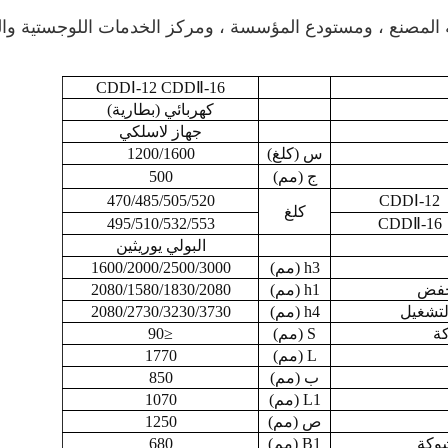
المصنع ، ومستودع المؤسسة ، ومركز الخدمات اللوجستية والتوز
CDDⅠ-12 CDDⅡ-16
كهربائي (بطارية)
جهاز لاسلكي
س (كلغ)
1200/1600
ج (مم)
500
470/485/505/520
CDDⅠ-12
كلغ
495/510/532/553
CDDⅡ-16
البولي يوريثين
h3 (مم)
1600/2000/2500/3000
نخفض
h1 (مم)
2080/1580/1830/2080
h4 (مم)
2080/2730/3230/3730
كة
S (مم)
≤90
L (مم)
1770
ب (مم)
850
L1 (مم)
1070
ص (مم)
1250
شوكة
B1 (مم)
680