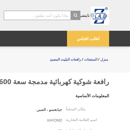
Arabic
تايتشو Kayond الماكينات والشركة المحدودة
search
اطلب اقتباس
منزل
/
المنتجات
/
رافعات البليت المعبئ
رافعة شوكية كهربائية مدمجة سعة 1600 كجم للنقل الصناعي
المعلومات الأساسية
مكان المنشأ:
جيانغسو ، الصين
اسم العلامة التجارية:
KAYOND