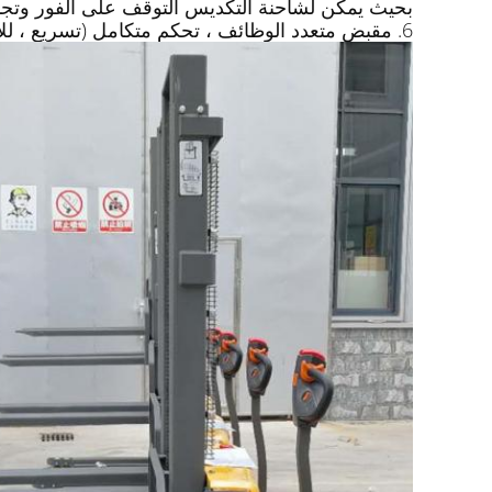
بحيث يمكن لشاحنة التكديس التوقف على الفور وتجن
6. مقبض متعدد الوظائف ، تحكم متكامل (تسريع ، للأمام والخلف ، رفع ، مضاد للتصادم في حالات الطوارئ ، بوق) ، يجعل العملية أكثر راحة وبساطة.