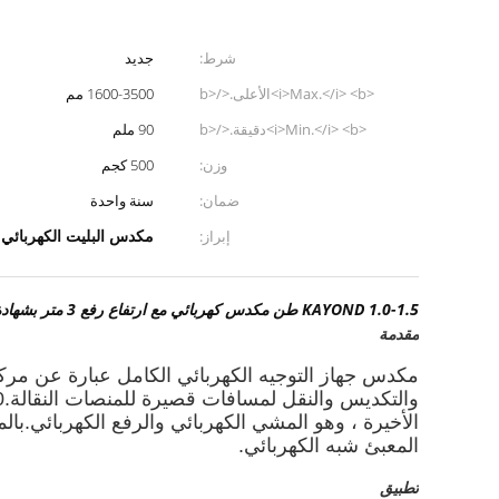
شرط:
جديد
<i>Max.</i> <b>الأعلى.</b>
1600-3500 مم
<i>lifting height</i> <b>ارتفاع
<i>Min.</i> <b>دقيقة.</b>
90 ملم
الرفع</b>:
<i>Lifting Height</i> <b>ارتفاع
وزن:
500 كجم
الرفع</b>:
ضمان:
سنة واحدة
مكدس البليت الكهربائي 1600 كجم
إبراز:
KAYOND 1.0-1.5 طن مكدس كهربائي مع ارتفاع رفع 3 متر بشهادة CE
مقدمة
مكدس جهاز التوجيه الكهربائي الكامل عبارة عن مرك
الأخيرة ، وهو المشي الكهربائي والرفع الكهربائي.بال
المعبئ شبه الكهربائي.
تطبيق