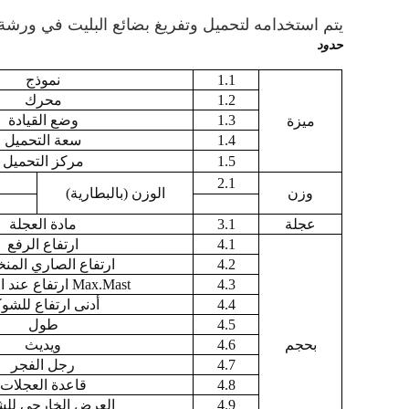
يتم استخدامه لتحميل وتفريغ بضائع البليت في ورشة 
حدود
1.1
نموذج
1.2
محرك
1.3
وضع القيادة
ميزة
1.4
سعة التحميل
1.5
مركز التحميل
2.1
وزن
الوزن (بالبطارية)
عجلة
3.1
مادة العجلة
4.1
ارتفاع الرفع
4.2
ارتفاع الصاري الم
4.3
Max.Mast ارتفاع عند التشغيل
4.4
أدنى ارتفاع للشو
4.5
طول
بحجم
4.6
ويديث
4.7
رجل الفجر
4.8
قاعدة العجلات
4.9
العرض الخارجي لل