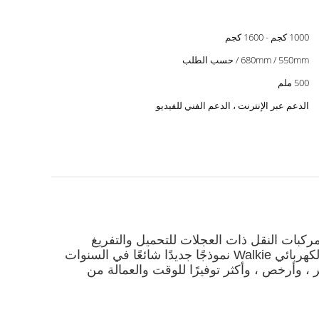
1000 كجم - 1600 كجم
680mm / 550mm / حسب الطلب
500 ملم
الدعم عبر الإنترنت ، الدعم الفني للفيديو
ركبات النقل ذات العجلات للتحميل والتفريغ
والتكديس والنقل لمسافات قصيرة للمنصات النقالة.ISO / TC110 يطلق عليها اسم السيارة الصناعية.يعتبر المعبئ الكهربائي Walkie نموذجًا جديدًا شائعًا في السنوات
 ، وأرخص ، وأكثر توفيرًا للوقت والعمالة من