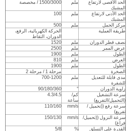
الحد الأقصى لارتفاع
ملم
1500/3000 / مخصصة
المشبك
الحد الأدنى لارتفاع
ملم
100
المشبك
مركز الحمل
ملم
500
طريقة العملية
الحركة الكهربائية، الرفع،
الدوران، التقاط
نصف قطر الدوران
ملم
1520
عرض الممر
ملم
2500
الطول
ملم
1900
العرض
ملم
810
الطول
ملم
1900
الصخرة
مرحلة 1 / مرحلة 2
مدى قابلة للتعديل
ملم
700-1200
للشفرة
زاوية الدوران
°
90/180/360
سرعة التشغيل
كم/
4.3/4.5
(التحميل/التفريغ)
ساعة
سرعة رفع ((تحميل /
mm/s
110/160
تفريغ)
سرعة النزول ((تحميل/
mm/s
150/130
فراغ)
القدرة على التسلق
%
5/8