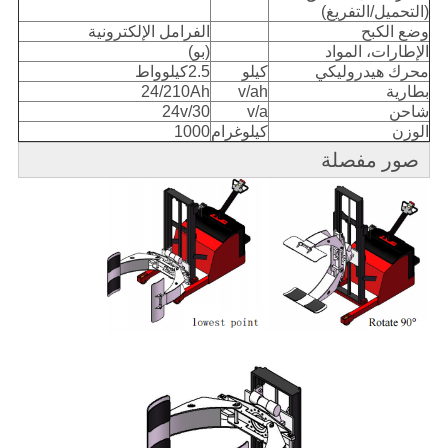
(التحميل/التفريغ)
وضع الكبح
الفرامل الإلكترونية
الإطارات، المواد
(بو)
محرك هيدروليكي
كيلو
2.5كيلوواط
بطارية
v/ah
24/210Ah
شاحن
v/a
24v/30
الوزن
كيلوغرام
1000
صور مفصلة