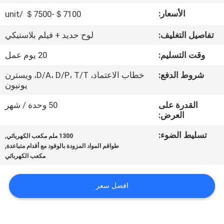
جولة
الأسعار:
＄7100-＄7500 /unit
في
تفاصيل التغليف:
لوح حديد + فيلم بلاستيكي
المعمل
وقت التسليم:
20 يوم عمل
مراقبة
شروط الدفع:
خطاب الاعتماد، D/A، D/P، T/T، ويسترن
يونيون
الجودة
القدرة على
50 وحدة / شهر
العرض:
اتصل
تسليط الضوء:
,
بنا
1300 ملم مكعب الكهربائي
,
طواقم المواد المزودة بالوقود مع أقدام متباعدة
مكعب الكهربائي
أخبار
افضل سعر
اطلب
اقتباس