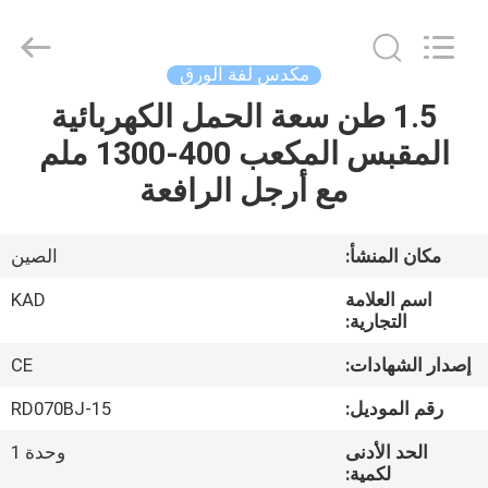
Taizhou
Kayond
Machinery
Co.,Ltd.
All
مكدس لفة الورق
Rights
Reserved.
1.5 طن سعة الحمل الكهربائية
الصفحة
المقبس المكعب 400-1300 ملم
الرئيسية
مع أرجل الرافعة
منتجات
مكان المنشأ:
الصين
أشرطة
اسم العلامة
KAD
فيديو
التجارية:
إصدار الشهادات:
CE
معلومات
رقم الموديل:
RD070BJ-15
عنا
الحد الأدنى
وحدة 1
لكمية: