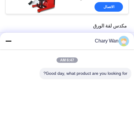
الاتصال
مكدس لفة الورق
Gripper Clamp 90 الدورية 700 كجم ورقة لفة مكدس عربة
Chary Wan
1000 مم 1 المرحلة الصاري 500 كجم النسيج لفة معدات مناولة
المعدات
6:47 AM
بمحركات كهربائية 2.2kw 4.5M عمودي لفة ورق مكدس تيرنر
Good day, what product are you looking for?
فئات شعبية
جميع
مكدس البليت شبه 
مكدس البليت 
الكهربائي
الكهربائي
مكدس البليت اليدوي
رافعات البليت المعبئ