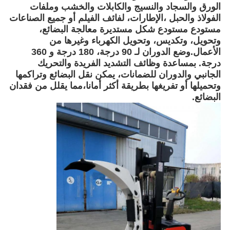
الورق والسجاد والنسيج والكابلات والخشب وملفات
الفولاذ والحبل ،الإطارات، لفائف الفيلم أو جميع الصناعات
مستودع مستودع شكل مستديرة معالجة البضائع،
وتحويل، وتكديس، وتحويل الكهرباء وغيرها من
الأعمال.وضع الدوران لـ 90 درجة، 180 درجة و 360
درجة. بمساعدة وظائف التشديد الفريدة والتحريك
الجانبي والدوران للضمانات، يمكن نقل البضائع وتراكمها
وتحميلها أو تفريغها بطريقة أكثر أمانا،مما يقلل من فقدان
البضائع.