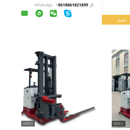
ال WhatsApp :
8618861821899
+
اتصل