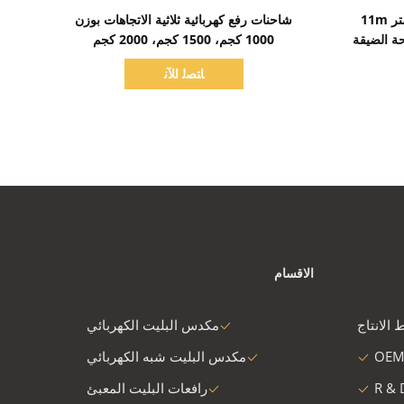
اظهر التفاصيل
الدرجة الأولى VNA شاحنة 11 متر 11m
شاحنات رفع كهربائية ثلاثية الاتجاهات بوزن
حة الضيقة
1000 كجم، 1500 كجم، 2000 كجم
ﺎﺘﺼﻟ ﺍﻶﻧ
الاقسام
 الانتاج
مكدس البليت الكهربائي
OEM
مكدس البليت شبه الكهربائي
R & 
رافعات البليت المعبئ