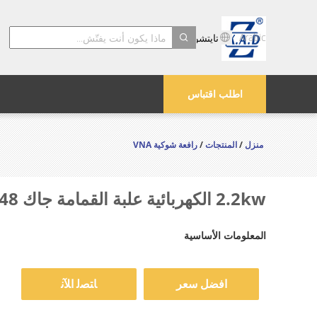
Arabic
تايتشو Kayond الماكينات والشركة المحدودة
search
اطلب اقتباس
منزل
/
المنتجات
/
رافعة شوكية VNA
2.2kw الكهربائية علبة القمامة جاك 48 فولت مع 1150mm طول الشوكة
المعلومات الأساسية
افضل سعر
ﺎﺘﺼﻟ ﺍﻶﻧ