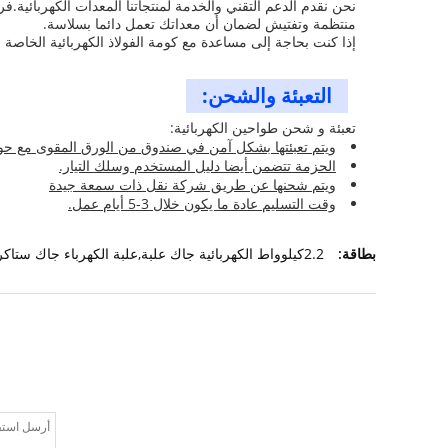
نحن نقدم الدعم التقني والخدمة لمنتجاتنا المعدات الكهربائية.
منتظمة وتفتيش لضمان أن معداتك تعمل دائما بسلاسة.
إذا كنت بحاجة إلى مساعدة مع كومة الفولاذ الكهربائية الخاصة
التعبئة والشحن:
تعبئة و شحن طواحين الكهربائية:
ويتم تعبئتها بشكل آمن في صندوق من الورق المقوى مع حو
الحزمة تتضمن أيضا دليل المستخدم وسلك التيار.
ويتم شحنها عن طريق شركة نقل ذات سمعة جيدة
وقت التسليم عادة ما يكون خلال 3-5 أيام عمل.
بطاقة:
2.2كيلوواط الكهربائية جاك علبة,علبة الكهرباء جاك ستاكر,1150 ملم الكهربائية علبة الصناديق