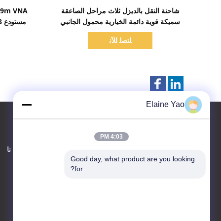
اظهر التفاصيل
شاحنة النقل بالديزل ثلاث مراحل الصاعقة
سميكة قوية دائمة الخيارية محمول الجانبي
لا
ﺎﺘﺼﻟ ﺍﻶﻧ
Elaine Yao
4:03 PM
اتصل بنا
حول نا
Good day, what product are you looking 
for?
Taizhou Kayond Machinery
Co.,Ltd
Liuchen Industry Park ،
مدينة Huangqiao ، مدينة
Taixing ، مقاطعة Jiangsu ،