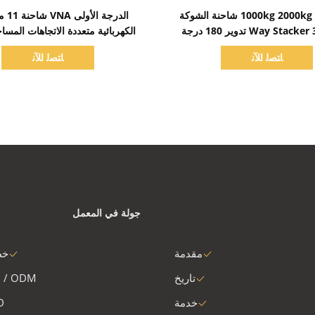
اظهر التفاصيل
اظهر التفاصيل
1000kg 2000kg 9m VNA شاحنة الشوكة
مستودع 3 Way Stacker تدوير 180 درجة
الكهربائية متعددة الاتجاهات المسا
ستخدام المستودع الضيق
ﺎﺘﺼﻟ ﺍﻶﻧ
ﺎﺘﺼﻟ ﺍﻶﻧ
جولة في المعمل
مقدمة
خط
تاريخ
 / ODM
خدمة
D