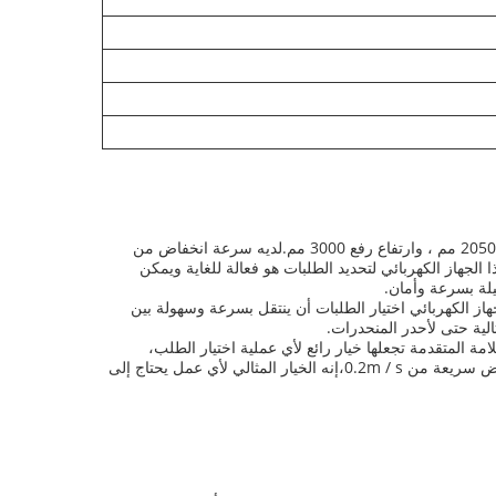
الـ Electric Pallet Stacker هي جهاز اختيار الطلبات الكهربائية الموثوق به والفعالة. لديها قدرة على التدرج بنسبة 15٪ ، وبعد 2050 * 1150 * 2050 مم ، وارتفاع رفع 3000 مم.لديه سرعة انخفاض من
ا الجهاز الكهربائي لتحديد الطلبات هو فعالة للغاية ويمكن
يلة بسرعة وأمان.
جهاز الكهربائي اختيار الطلبات أن ينتقل بسرعة وسهولة بين
مة المتقدمة تجعلها خيار رائع لأي عملية اختيار الطلب،
وارتفاع رفعها من 3000mm يضمن أنه يمكن أن تصل حتى أعلى الرفوف. تصنيفها من 15٪ يجعلها مثالية حتى لأحدر المنحدرات. مع سرعة خفض سريعة من 0.2m / s،إنه الخيار المثالي لأي عمل يحتاج إلى