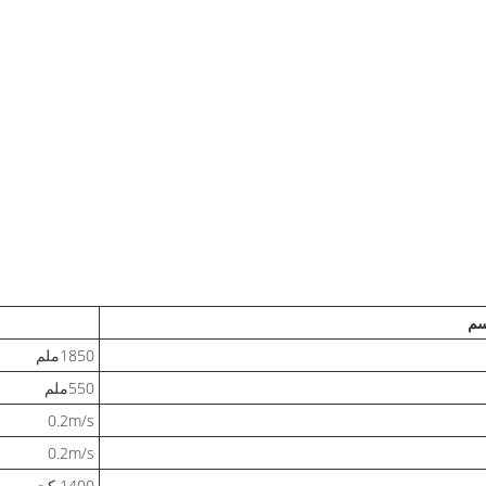
سم
1850ملم
550ملم
0.2m/s
0.2m/s
1400 كجم