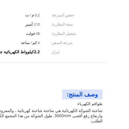
خفض السرعة:
0.2 م / ث
سعة البطارية:
210 أمبير
تشغيل البطارية:
48 فولت
سرعة السفر:
6 كم / ساعة
2.2كيلوواط الكهربائية جاك علبة,علبة الكهرباء جاك ستاكر,1150 ملم الكهربائية علبة الصناديق
إبراز:
وصف المنتج:
طواقم الكهرباء
الطلب.