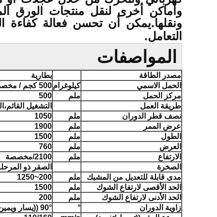
وأماكن أخرى لنقل منتجات الورق المخ
ونقلها.يمكن أن تحسن فعالة كفاءة ا
التعامل.
المواصفات
مصدر الطاقة
بطارية
الحمل الاسمي
كيلوغرام
500 كجم / مخصصة
مركز الحمل
ملم
500
طريقة العمل
التشغيل القائم،ا
نصف قطر الدوران
ملم
1050
عرض الممر
ملم
1900
الطول
ملم
1500
العرض
ملم
760
الارتفاع
ملم
2100/مخصصة
الصخرة
الصقر ذو المرحلة
مدى قابلة للتعديل من المشبك
ملم
200~1250
الحد الأقصى لارتفاع الشوك
ملم
1500
الحد الأدنى لارتفاع الشوك
ملم
200
زاوية الدوران
°
90° ((يسار ويمين) / 360 درجة