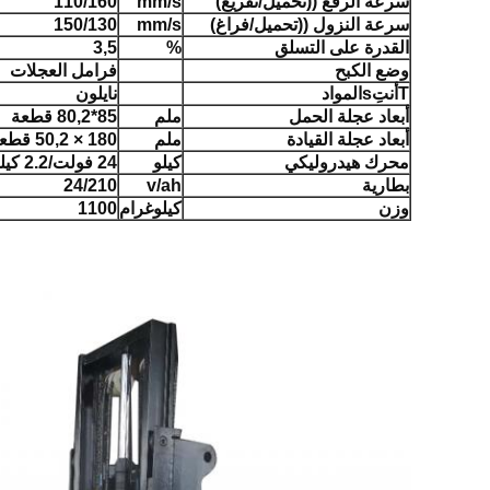
سرعة الرفع ((تحميل/تفريغ)
mm/s
110/160
سرعة النزول ((تحميل/فراغ)
mm/s
150/130
القدرة على التسلق
%
3,5
وضع الكبح
فرامل العجلات
T
أنتِ
s
المواد
نايلون
أبعاد عجلة الحمل
ملم
85*80,2 قطعة
أبعاد عجلة القيادة
ملم
180 × 50,2 قطعة
محرك هيدروليكي
كيلو
24 فولت/2.2 كيلوواط
بطارية
v/ah
24/210
وزن
كيلوغرام
1100