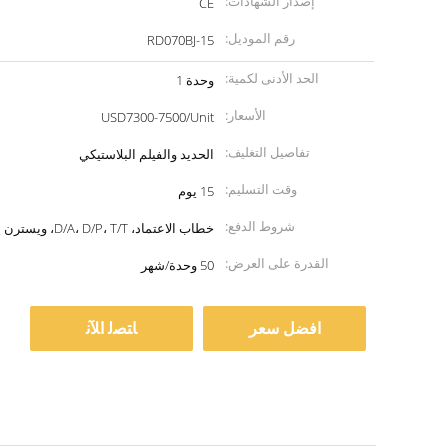
إصدار الشهادات:
CE
رقم الموديل:
RD070BJ-15
الحد الأدنى لكمية:
وحدة 1
الأسعار:
USD7300-7500/Unit
تفاصيل التغليف:
الحديد والفيلم البلاستيكي
وقت التسليم:
15 يوم
شروط الدفع:
خطاب الاعتماد، D/A، D/P، T/T، ويسترن يونيون
القدرة على العرض:
50 وحدة/شهر
افضل سعر
ﺎﺘﺼﻟ ﺍﻶﻧ