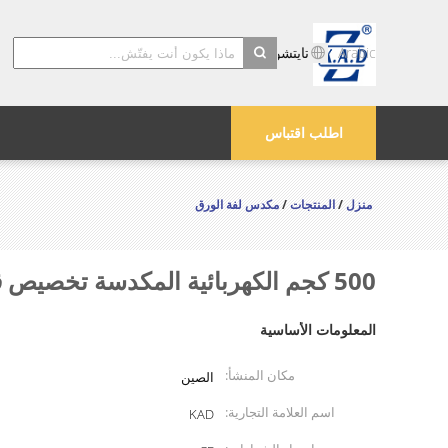
Arabic
تايتشو Kayond الماكينات والشركة المحدودة
search
اطلب اقتباس
منزل
/
المنتجات
/
مكدس لفة الورق
500 كجم الكهربائية المكدسة تخصيص قدرة الحمل الدوار مع ورقة لفة مشبك
المعلومات الأساسية
مكان المنشأ:
الصين
اسم العلامة التجارية:
KAD