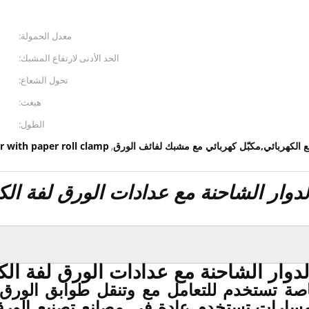
معدل الحمولة:
الحد الأدنى لارتفاع المشبك:
تحول الشعاع:
هيغث:
الطول:
er with paper roll clamp
,
اصة تستخدم للتعامل مع وتنقل طوابق الورق.
سارات.تستخدم عادة في مصانع تصنيع الورق