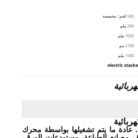
500 كجم / مخصصة
200 ملم
1050 ملم
2100 مم
1500 ملم
electric stack
 عادة ما يتم تشغيلها بواسطة محرك
، مصانع الطباعة، مستودعات الورق،