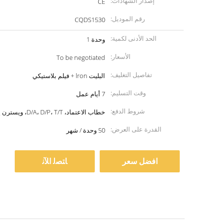
إصدار الشهادات:
CE
رقم الموديل:
CQDS1530
الحد الأدنى لكمية:
وحدة 1
الأسعار:
To be negotiated
تفاصيل التغليف:
البليت lron + فيلم بلاستيكي
وقت التسليم:
7 أيام عمل
شروط الدفع:
خطاب الاعتماد، D/A، D/P، T/T، ويسترن يونيون
القدرة على العرض:
50 وحدة / شهر
افضل سعر
ﺎﺘﺼﻟ ﺍﻶﻧ