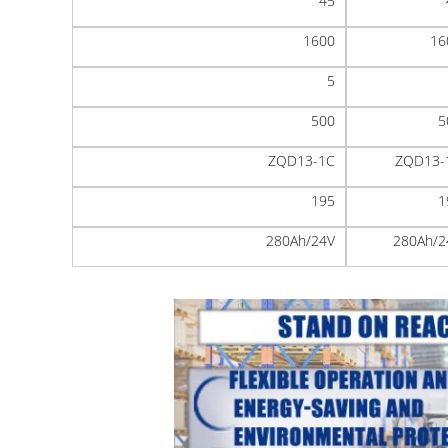
45
1600
16
5
500
5
ZQD13-1C
ZQD13-
195
1
280Ah/24V
280Ah/2