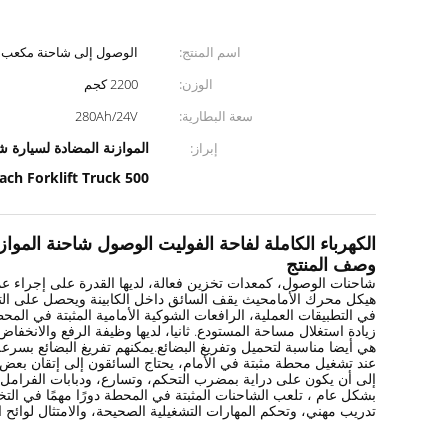
اسم المنتج:
الوصول إلى شاحنة مكعب
الوزن:
2200 كجم
سعة البطارية:
280Ah/24V
الموازنة المضادة لسيارة شا
إبراز:
500 Kg Reach Forklift Truck
الكهرباء الكاملة لفاحة الفوليت الوصول شاحنة الموازنة المضادة شا
وصف المنتج
شاحنات الوصول، كمعدات تخزين فعالة، لديها القدرة على إجراء ع
هيكل محرك الأمامحيث يقف السائق داخل الكابينة ويحصل على التح
في التطبيقات العملية، الرافعات الشوكية الأمامية المثبتة في ال
زيادة استغلال مساحة المستودع. ثانيا، لديها وظيفة الرفع والانخف
هي أيضا مناسبة لتحميل وتفريغ البضائع.يمكنهم تفريغ البضائع بسرعة
عند تشغيل محطة مثبتة في الأمام، يحتاج السائقون إلى إتقان بعض ال
إلى أن يكون على دراية بمضرب التحكم، وتسارع، ودبابات الفرامل م
بشكل عام ، تلعب الشاحنات المثبتة في المحطة دورًا مهمًا في ال
تدريب مهني، وتحكم المهارات التشغيلية الصحيحة، والامتثال لوائح ا