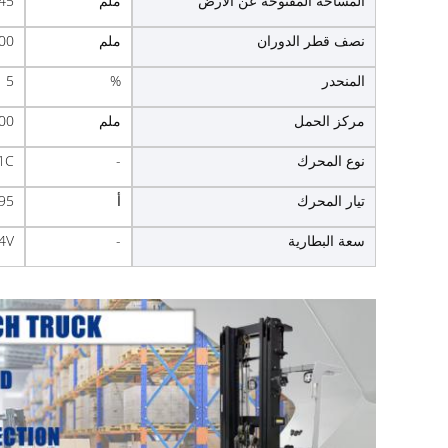
المساحة المفتوحة عن الأرض
ملم
45
نصف قطر الدوران
ملم
00
المنحدر
%
5
مركز الحمل
ملم
00
نوع المحرك
-
1C
تيار المحرك
أ
95
سعة البطارية
-
4V