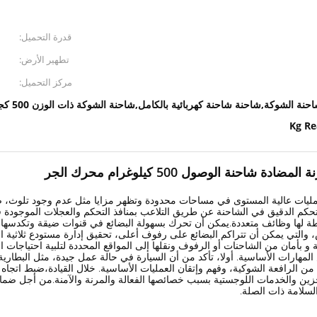
قدرة التحميل:
تطهير الأرض:
مركز التحميل:
حنة الشوكة,شاحنة شاحنة كهربائية بالكامل,شاحنة الشوكة ذات الوزن 500 كجم
حنة الوصول 500 كيلوغرام محرك الجر
مليات عالية المستوى في مساحات محدودة وتظهر مزايا مثل عدم وجود تلوث، ض
كم الدقيق في الشاحنة عن طريق التلاعب بمنافذ التحكم والعجلات الموجودة في
محطة لها وظائف متعددة.يمكن أن تحرك بسهولة البضائع في قنوات ضيقة وتكدسها إ
اض، والتي يمكن أن تتراكم البضائع على رفوف أعلى، تحقيق إدارة مستودع ثلاثية 
 و بأمان من الشاحنات أو الرفوف ونقلها إلى المواقع المحددة لتلبية احتياجات ا
مهارات الأساسية. أولا، تأكد من أن السيارة في حالة عمل جيدة، مثل البطارية ا
ن الرافعة الشوكية، وفهم وإتقان العمليات الأساسية. خلال القيادة،ضبط اتجاه
تخزين والخدمات اللوجستية بسبب خصائصها الفعالة والمرنة والآمنة.من أجل ضم
لسلامة ذات الصلة.