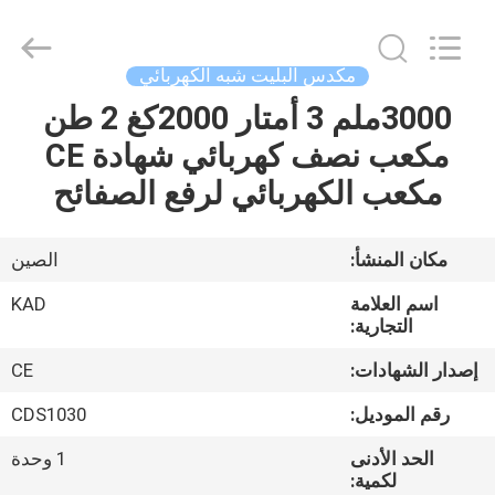
Taizhou
Kayond
Machinery
Co.,Ltd.
All
مكدس البليت شبه الكهربائي
Rights
Reserved.
3000ملم 3 أمتار 2000كغ 2 طن
الصفحة
مكعب نصف كهربائي شهادة CE
الرئيسية
مكعب الكهربائي لرفع الصفائح
منتجات
مكان المنشأ:
الصين
أشرطة
اسم العلامة
KAD
فيديو
التجارية:
إصدار الشهادات:
CE
معلومات
رقم الموديل:
CDS1030
عنا
الحد الأدنى
1 وحدة
لكمية: