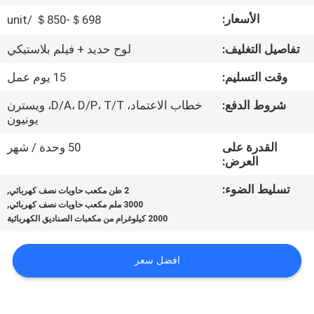
جولة
الأسعار:
＄698-＄850 /unit
في
تفاصيل التغليف:
لوح حديد + فيلم بلاستيكي
المعمل
وقت التسليم:
15 يوم عمل
مراقبة
شروط الدفع:
خطاب الاعتماد، D/A، D/P، T/T، ويسترن
يونيون
الجودة
القدرة على
50 وحدة / شهر
العرض:
اتصل
تسليط الضوء:
,
بنا
2 طن مكعب حاويات نصف كهربائي
,
3000 ملم مكعب حاويات نصف كهربائي
2000 كيلوغرام من مكعبات الصناديق الكهربائية
أخبار
افضل سعر
اطلب
اقتباس