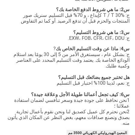
س2: ما هي شروط الدفع الخاصة بك؟
ج: T / T 30% كإيداع ، و 70% قبل التسليم. سنريك صور
المنتجات والحزم قبل أن تدفع الرصيد. أو كما تم التفاوض
س3: ما هي شروط التسليم؟
ج: EXW، FOB، CFR، CIF، DDU.
س4: ماذا عن وقت التسليم الخاص بك
?
ج: بشكل عام ، سيستغرق الأمر من 5 إلى 30 يومًا بعد استلام
الودائع الخاصة بك. يعتمد وقت التسليم المحدد على العناصر
وكمية طلبك.
هل تختبر جميع بضائعك قبل التسليم؟
ج: نعم، لدينا 100% اختبار قبل التسليم
س6: كيف تجعل أعمالنا طويلة الأجل وعلاقة جيدة؟
1نحن نحافظ على جودة جيدة وسعر تنافسي لضمان استفادة
عملائنا ؛
2نحن نحترم كل عميل كصديق لنا ونحن نقوم بأعمال تجارية
بصدق ونصنع صداقات معهم، بغض النظر عن المكان الذي يأتون
منه.
المعبئ الهيدروليكي الكهربائي 3500 مم