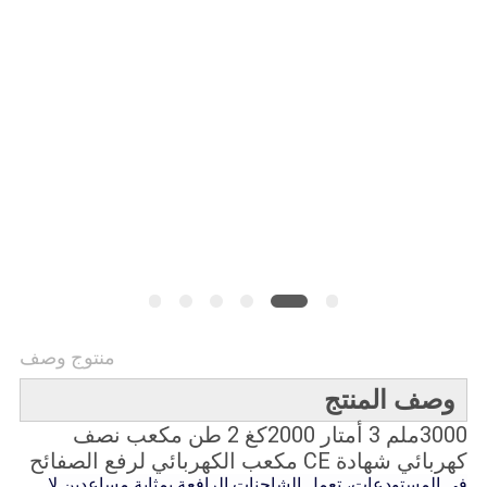
خريطة
الموقع
PRIVACY
POLICY
منتوج وصف
وصف المنتج
3000ملم 3 أمتار 2000كغ 2 طن مكعب نصف
كهربائي شهادة CE مكعب الكهربائي لرفع الصفائح
في المستودعات، تعمل الشاحنات الرافعة بمثابة مساعدين لا