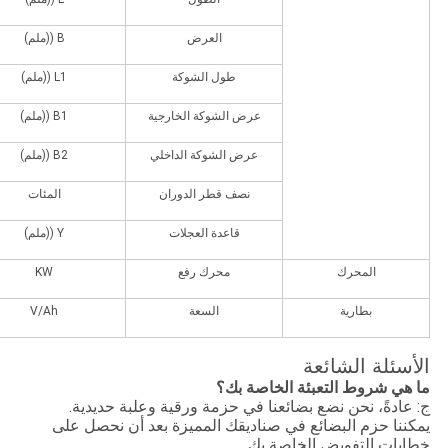
العرض
B ((ملم)
طول الشوكة
L1 ((ملم)
عرض الشوكة الخارجية
B1 ((ملم)
عرض الشوكة الداخلي
B2 ((ملم)
نصف قطر الدوران
المئات
قاعدة العجلات
Y ((ملم)
المحرك
محرك رفع
KW
بطارية
السعة
V/Ah
الأسئلة الشائعة
ما هي شروط التعبئة الخاصة بك؟
ج: عادةً، نحن نضع بضائعنا في حزمة ورقية وعلبة حديدية.
يمكننا حزم البضائع في صناديقك المميزة بعد أن نحصل على
خطابات التفويض الخاصة بك