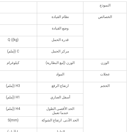
النموذج
الخصائص
نظام القيادة
وضع القيادة
قدرة الحمل
Q ((kg)
مركز الحمل
C ((ملم)
الوزن
الوزن ((مع البطارية)
كيلوغرام
عجلات
المواد
الحجم
ارتفاع الرفع
H3 ((ملم)
أسفل الصاري
H1 ((ملم)
الحد الأقصى.الطول
H4 ((ملم)
عندما تعمل
الحد الأدنى. ارتفاع الشوكة
S(mm)
الطول
L ((ملم)