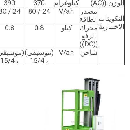
الوزن ((AC)
كيلوغرام
370
390
مصدر
V/ah
24 / 80
24 / 80
التكوينات
الطاقة
الاختيارية
محرك
كيلو
0.8
0.8
الرفع
((DC))
شاحن
V/ah
(موسيقى)
(موسيقى
، 15/4
، 15/4