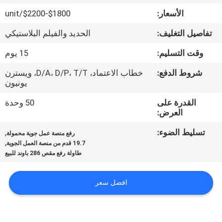
جولة
الأسعار:
$1800-$2200/unit
في
تفاصيل التغليف:
الحديد والفيلم البلاستيكي
المعمل
وقت التسليم:
15 يوم
مراقبة
شروط الدفع:
خطاب الاعتماد، D/A، D/P، T/T، ويسترن
يونيون
الجودة
القدرة على
50 وحدة
العرض:
اتصل
تسليط الضوء:
,
رفع منصة عمل جوية محمولة
بنا
,
19.7 قدم من منصة العمل الجوية
طاولة رفع مقص 286 باوند للبيع
أخبار
افضل سعر
اطلب
اقتباس