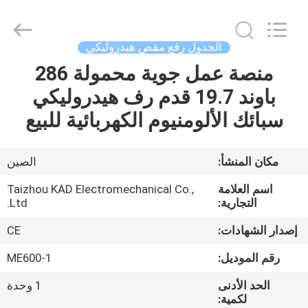
Taizhou
Kayond
Machinery
Co.,Ltd.
All
الجدول رفع مقص هيدروليكي
Rights
Reserved.
منصة عمل جوية محمولة 286
الصفحة
باوند 19.7 قدم رف هيدروليكي
الرئيسية
سبائك الألومنيوم الكهربائية للبيع
منتجات
مكان المنشأ:
الصين
أشرطة
اسم العلامة
Taizhou KAD Electromechanical Co.,
فيديو
التجارية:
Ltd.
إصدار الشهادات:
CE
معلومات
رقم الموديل:
ME600-1
عنا
الحد الأدنى
1 وحدة
لكمية: