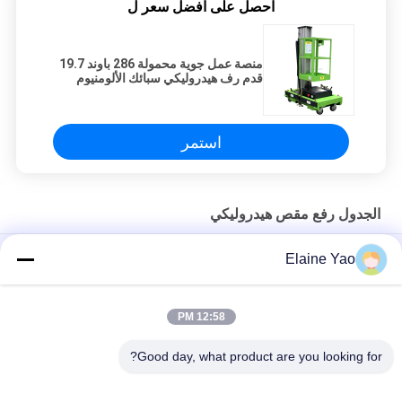
احصل على افضل سعر ل
منصة عمل جوية محمولة 286 باوند 19.7
قدم رف هيدروليكي سبائك الألومنيوم
الكهربائية للبيع
استمر
الجدول رفع مقص هيدروليكي
5.8m 8m 10m منصة رفع هيدروليكية الألومنيوم الإطار منصة عمل
Elaine Yao
جوية
منصة عمل جوية مزدوجة 8 أمتار رفع عمودي
12:58 PM
منصة عمل هوائية متنقلة ذاتية الدفع كهربائية ذات 8-14 متر
Good day, what product are you looking for?
فئات شعبية
جميع