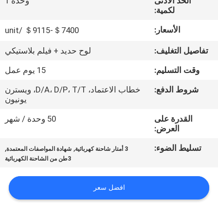
الحد الأدنى
وحدة 1
جولة
لكمية:
في
الأسعار:
＄7400-＄9115 /unit
المعمل
تفاصيل التغليف:
لوح حديد + فيلم بلاستيكي
مراقبة
وقت التسليم:
15 يوم عمل
الجودة
شروط الدفع:
خطاب الاعتماد، D/A، D/P، T/T، ويسترن
يونيون
اتصل
القدرة على
50 وحدة / شهر
العرض:
بنا
تسليط الضوء:
,
,
3 أمتار شاحنة كهربائية
شهادة المواصفات المعتمدة
3طن من الشاحنة الكهربائية
أخبار
افضل سعر
اطلب
اقتباس