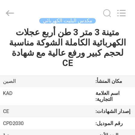
Taizhou
Kayond
Machinery
Co.,Ltd.
All
مكدس البليت الكهربائي
Rights
Reserved.
متينة 3 متر 3 طن أربع عجلات
الصفحة
الكهربائية الكاملة الشوكة مناسبة
الرئيسية
لحجم كبير ورفع عالية مع شهادة
منتجات
CE
أشرطة
مكان المنشأ:
الصين
فيديو
اسم العلامة
KAD
التجارية:
معلومات
إصدار الشهادات:
CE
عنا
رقم الموديل:
CPD2030