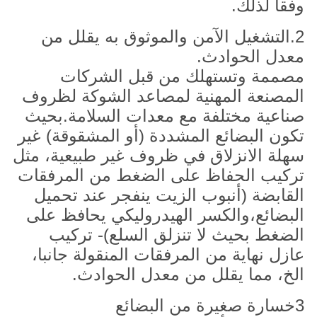
وفقا لذلك.
2.التشغيل الآمن والموثوق به يقلل من
معدل الحوادث.
مصممة وتستهلك من قبل الشركات
المصنعة المهنية لمصاعد الشوكة لظروف
صناعية مختلفة مع معدات السلامة.بحيث
تكون البضائع المشددة (أو المشقوقة) غير
سهلة الانزلاق في ظروف غير طبيعية، مثل
تركيب الحفاظ على الضغط من المرفقات
القابضة (أنبوب الزيت ينفجر عند تحميل
البضائع،والكسر الهيدروليكي يحافظ على
الضغط بحيث لا تنزلق السلع)- تركيب
عازل نهاية من المرفقات المنقولة جانبا،
الخ، مما يقلل من معدل الحوادث.
3خسارة صغيرة من البضائع