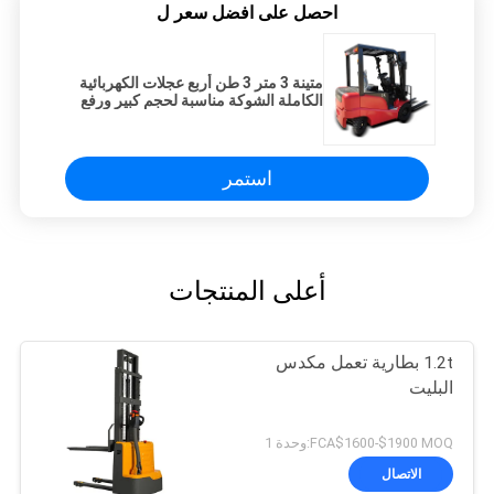
احصل على افضل سعر ل
متينة 3 متر 3 طن أربع عجلات الكهربائية
الكاملة الشوكة مناسبة لحجم كبير ورفع
عالية مع شهادة CE
استمر
أعلى المنتجات
1.2t بطارية تعمل مكدس
البليت
FCA$1600-$1900 MOQ:وحدة 1
الاتصال