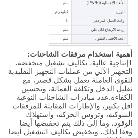
الأبعاد الإجمالية ((L*W*H)
ملم
3000*1030*2100
الوزن
كيلوغرام
2200
وقت العمل المرجعي
h
4/6
زيادة الارتفاع لكل طن
ملم
000/2500/3000/3500
الحد الأقصى للطول
ملم
600/1850/2100/2350
أهمية استخدام مرفقات الشاحنات:
1إنتاجية عالية، تكاليف تشغيل منخفضة.
التجهيز الآلي من عمليات التجهيز التقليدية
للقوى العاملة تعمل بشكل قصير، مع
تقليل الدخل وتكلفة العمالة، وتحسين
الكفاءة.عدد مبادرات الشاحنات النوعية
أقل بكثير، والإطارات المقابلة للمرفقات
الشوكية، وتروس الحركة، واستهلاك
الوقود، وما إلى ذلك يتم تخفيضها أيضا
وفقا لذلك، وتخفيض تكاليف التشغيل أيضا