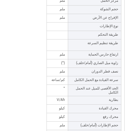
مركز الحمل
ملم
500
حجم الشوكة
ملم
1070*100*40
الإفراج عن الأرض
ملم
60/130
نوع الإطارات
الإطارات الصلبة
طريقة التحكم
عجلة القيادة
طريقة تنظيم السرعة
تنظيم السرعة بدون
خطوات
ارتفاع حارس الحماية
ملم
2000
زاوية ميل الصاري (أمام/خلف)
(°)
3.0/60
نصف قطر الدوران
ملم
1750
سرعة القيادة مع الحمل الكامل
كم/ساعة
6
الحد الأقصى للميل عند الحمل
°
5°/8°
الكامل
بطارية
V/Ah
48/140
محرك القيادة
كيلو
3
محرك رفع
كيلو
3
حجم الإطارات (أمام/خلف)
ملم
400/400