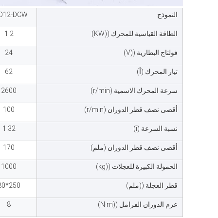
النموذج
D12-DCW
الطاقة القياسية للمحرك ((KW)
1.2
فولتاج البطارية ((V)
24
تيار المحرك (أ)
62
سرعة المحرك الاسمية (r/min)
2600
أقصى نصف قطر الدوران (r/min)
100
نسبة السرعة (i)
1:32
أقصى نصف قطر الدوران (ملم)
170
الحمولة الكبيرة للعجلات ((kg)
1000
قطر العجلة ((ملم)
250*80
عزم الدوران الفرامل ((N·m)
8