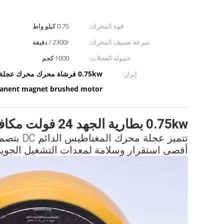
قوة المحرك:
0.75 كيلو واط
سرعة تصنيف المحرك:
2300r / دقيقة
حمولة العجلات:
1000 كجم
0.75kw فرشاة محرك محرك عجلة التجميع,24 فولت dc permanent magnet brushed motor المحرك الدائم المغناطيسي المفرش,محرك 24 فولت مستمر مغناطيسي
إبراز:
rmanent magnet brushed motor
0.75kw بطارية الجهد 24 فولت مكافئ المغناطيس الدائم مفرشة المحرك محرك تجميع العجلات المحرك
تتميز ع
أقصى استقرار وسلامة لمعدات التشغيل الجويص