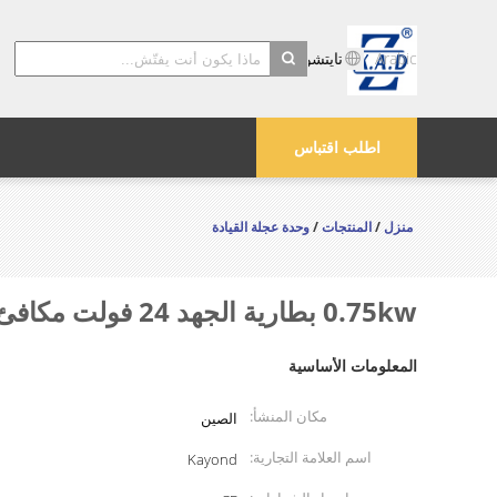
Arabic
تايتشو Kayond الماكينات والشركة المحدودة
search
اطلب اقتباس
منزل
/
المنتجات
/
وحدة عجلة القيادة
0.75kw بطارية الجهد 24 فولت مكافئ المغناطيس الدائم مفرشة المحرك محرك تجميع العجلات المحرك
المعلومات الأساسية
مكان المنشأ:
الصين
اسم العلامة التجارية:
Kayond