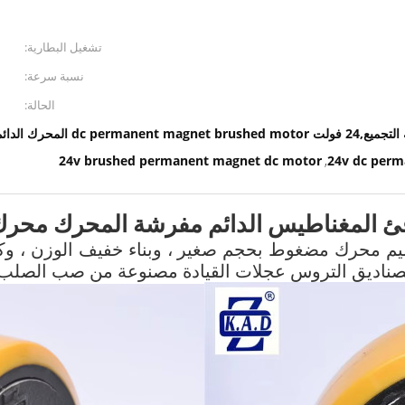
تشغيل البطارية:
نسبة سرعة:
الحالة:
24v brushed permanent magnet dc motor
24v dc pe
,
جلة محرك المغناطيس الدائم DC بتصميم محرك مضغوط بحجم صغير ، وبناء خفي
ناديق التروس عجلات القيادة مصنوعة من صب الصلب عال