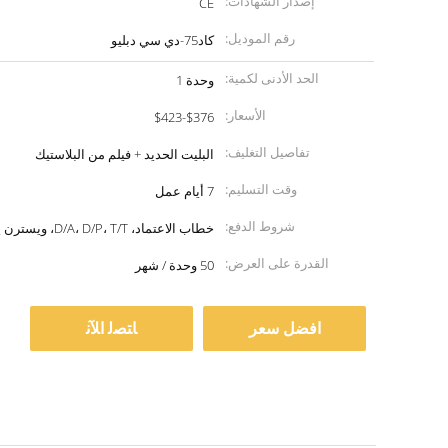
إصدار الشهادات:
CE
رقم الموديل:
كاد75-دي سي دبليو
الحد الأدنى لكمية:
وحدة 1
الأسعار:
$376-$423
تفاصيل التغليف:
البليت الحديد + فيلم من البلاستيك
وقت التسليم:
7 أيام عمل
شروط الدفع:
خطاب الاعتماد، D/A، D/P، T/T، ويسترن يونيون
القدرة على العرض:
50 وحدة / شهر
افضل سعر
ﺎﺘﺼﻟ ﺍﻶﻧ