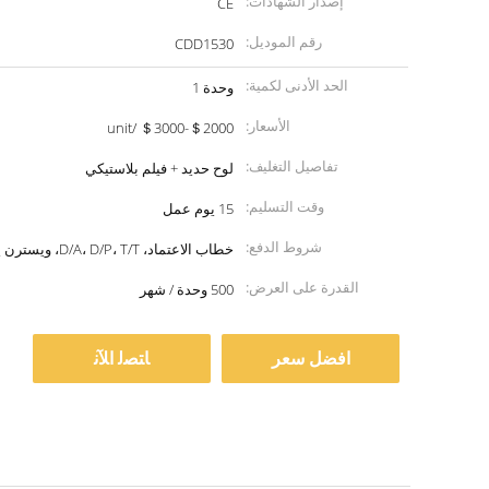
إصدار الشهادات:
CE
رقم الموديل:
CDD1530
الحد الأدنى لكمية:
وحدة 1
الأسعار:
＄2000-＄3000 /unit
تفاصيل التغليف:
لوح حديد + فيلم بلاستيكي
وقت التسليم:
15 يوم عمل
شروط الدفع:
خطاب الاعتماد، D/A، D/P، T/T، ويسترن يونيون
القدرة على العرض:
500 وحدة / شهر
افضل سعر
ﺎﺘﺼﻟ ﺍﻶﻧ