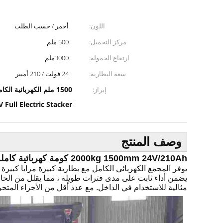
اللون:
أحمر / حسب الطلب
مركز التحميل:
500 ملم
ارتفاع الحمولة:
3000ملم
سعة البطارية:
24 فولت / 210 أمبير
1500 ملم الكهربائية الكاملة المكدسة,2000 كيلوغرام من المكعب الكهربائي الكامل,24 فولت الكهربائية الكاملة
إبراز:
24V Full Electric Stacker
وصف المنتج
2000kg 1500mm 24V/210Ah كومة كهربائية كاملة مع شهادة CE للتخزين البارد واستخدام الصناعة الغذائية
يوفر المجمع الكهربائي الكامل مع بطارية كبيرة مزايا كبيرة
يضمن أداء ثابت على مدى فترات طويلة ، مما يقلل من الحاجة
مثالية للاستخدام في الداخل. مع عدد أقل من الأجزاء المتحر