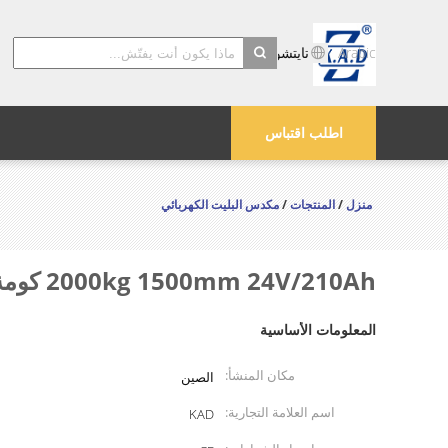
Arabic
تايتشو Kayond الماكينات والشركة المحدودة
search
اطلب اقتباس
منزل
/
المنتجات
/
مكدس البليت الكهربائي
2000kg 1500mm 24V/210Ah كومة كهربائية كاملة مع شهادة CE للتخزين البارد واستخدام الصناعة الغذائية
المعلومات الأساسية
مكان المنشأ:
الصين
اسم العلامة التجارية:
KAD