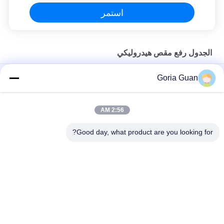
استمر
الجدول رفع مقص هيدروليكي
5.8m 8m 10m منصة رفع هيدروليكية الألومنيوم الإطار منصة عمل
Goria Guan
جوية
منصة عمل جوية مزدوجة 8 أمتار رفع عمودي
2:56 AM
منصة عمل هوائية متنقلة ذاتية الدفع كهربائية ذات 8-14 متر
Good day, what product are you looking for?
فئات شعبية
جميع
مكدس البليت شبه 
مكدس البليت 
الكهربائي
الكهربائي
مكدس البليت اليدوي
رافعات البليت المعبئ