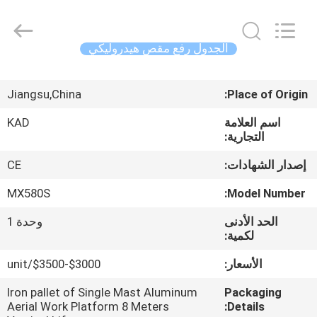
Taizhou
Kayond
Machinery
Co.,Ltd.
All
الجدول رفع مقص هيدروليكي
Rights
Reserved.
الصفحة
Jiangsu,China
Place of Origin:
الرئيسية
اسم العلامة
KAD
التجارية:
منتجات
إصدار الشهادات:
CE
أشرطة
MX580S
Model Number:
فيديو
الحد الأدنى
وحدة 1
لكمية:
معلومات
الأسعار:
$3000-$3500/unit
عنا
Iron pallet of Single Mast Aluminum
Packaging
Aerial Work Platform 8 Meters
Details: