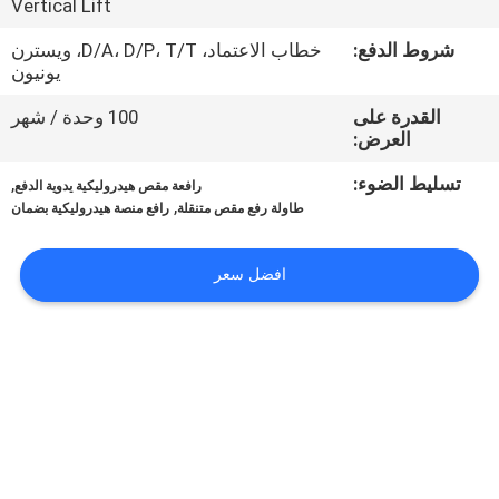
Vertical Lift
جولة
في
شروط الدفع:
خطاب الاعتماد، D/A، D/P، T/T، ويسترن
يونيون
المعمل
القدرة على
100 وحدة / شهر
العرض:
مراقبة
تسليط الضوء:
,
رافعة مقص هيدروليكية يدوية الدفع
الجودة
,
طاولة رفع مقص متنقلة
رافع منصة هيدروليكية بضمان
اتصل
افضل سعر
بنا
أخبار
اطلب
اقتباس