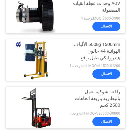
AGV وحدات عجلة القيادة
المصقولة
24
$380-$600 MOQ:وحدة 1
رافعة شوكية تعمل
الاتصال
بالبطارية
500kg 1500mm الألياف
الهوائية 44 جالون
هيدروليكي طبل رافع
$1200-$1500/unit MOQ:وحدة 1
الاتصال
70
الجدول رفع مقص
رافعة شوكية تعمل
بالبطارية بأربعة اتجاهات
هيدروليكي
2500 كجم
$8000-$20000/unit MOQ:وحدة 1
الاتصال