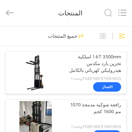
Taizhou
Kayond
Machinery
المنتجات
Co.,Ltd.
All
Rights
Reserved.
الصفحة
140
جميع المنتجات
الرئيسية
مكدس البليت
الكهربائي
1.6T 3500mm اسلكية
منتجات
تخزين بارد مكدس
هيدروليكي كهربائي بالكامل
أشرطة
FCA$1600-$1900 MOQ:وحدة 1
فيديو
الاتصال
29
مكدس البليت شبه
رافعة شوكية مدمجة 1070
معلومات
مم 1600 كجم
عنا
الكهربائي
FCA$1600-$1900 MOQ:وحدة 1