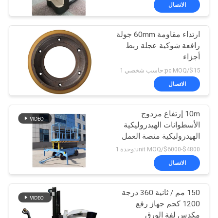
جولة
الاتصال
في
ارتداء مقاومة 60mm جولة
المعمل
33
رافعة شوكية عجلة ربط
أجزاء
رافعات البليت المعبئ
مراقبة
$15/pc MOQ:حاسب شخصي 1
الجودة
الاتصال
10m إرتفاع مزدوج
اتصل
الأسطوانات الهيدروليكية
بنا
الهيدروليكية منصة العمل
11
الجوية
$4800-$6000/unit MOQ:وحدة 1
أخبار
الاتصال
مكدس البليت اليدوي
150 مم / ثانية 360 درجة
اطلب
1200 كجم جهاز رفع
اقتباس
مكدس لفة الورق