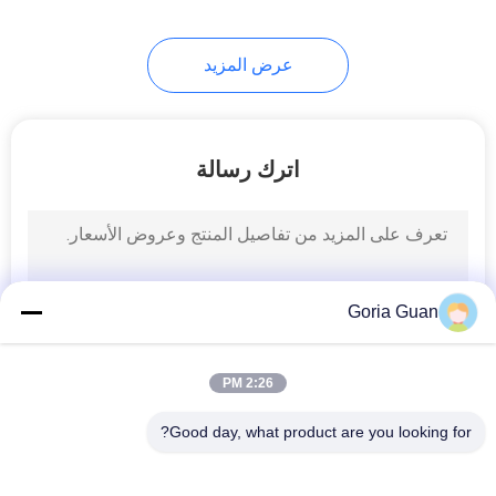
24
عرض المزيد
رافع طبل هيدروليكي
اترك رسالة
82
Goria Guan
مكدس لفة الورق
2:26 PM
Good day, what product are you looking for?
فئات شعبية
جميع