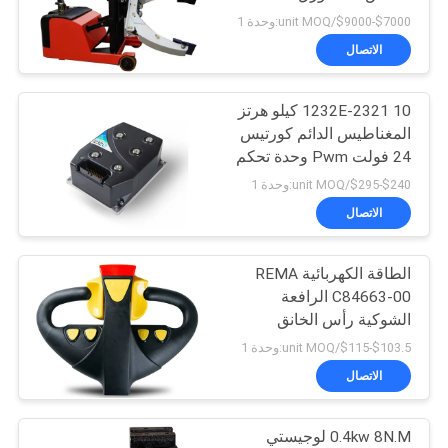
$7000-$9000/unit MOQ:وحدة 1
خريطة
الاتصال
28
الموقع
شاحنة يدوية بمنصة
1232E-2321 10 كيلو هرتز
المغناطيس الدائم كورتيس
نقالة هيدروليكية
PRIVACY
24 فولت Pwm وحدة تحكم
المحرك
POLICY
$240-$295/unit MOQ:وحدة 1
الاتصال
الطاقة الكهربائية REMA
44
C84663-00 الرافعة
شاحنة البليت
الشوكية رأس الخانق
$103.5-$115/unit MOQ:وحدة 1
الكهربائية
الاتصال
0.4kw 8N.M لوجيستي