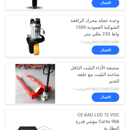
جولة
الاتصال
في
وحدة عجلة محرك الرافعة
المعمل
33
الشوكية العمودية 1500
واط 230 مللي متر
رافعات البليت المعبئ
مراقبة
$600-$800 MOQ:وحدة 1
الجودة
الاتصال
متسقة الأداء البليت الناقل
اتصل
شاحنة البليت مع حلقة
بنا
الختم
11
$300-$600/unit MOQ:وحدة 1
أخبار
الاتصال
مكدس البليت اليدوي
CE KAD LED 12 VDC
اطلب
Curtis 906 مؤشر قدرة
اقتباس
البطارية