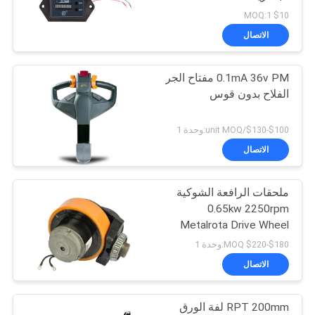
$10 MOQ:1
خريطة
الاتصال
28
الموقع
شاحنة يدوية بمنصة
0.1mA 36v PM مفتاح الجر
الفلاح بدون قوس
نقالة هيدروليكية
PRIVACY
POLICY
$100-$130/unit MOQ:وحدة 1
الاتصال
ملحقات الرافعة الشوكية
44
0.65kw 2250rpm
شاحنة البليت
Metalrota Drive Wheel
Assembly
$180-$220 MOQ:وحدة 1
الكهربائية
الاتصال
RPT 200mm لفة الورق