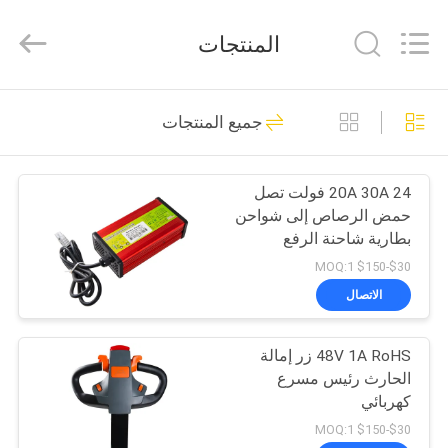
Taizhou
Kayond
Machinery
المنتجات
Co.,Ltd.
All
Rights
Reserved.
الصفحة
169
جميع المنتجات
الرئيسية
مكدس البليت
الكهربائي
20A 30A 24 فولت تصل
منتجات
حمض الرصاص إلى شواحن
بطارية شاحنة الرفع
أشرطة
$30-$150 MOQ:1
فيديو
الاتصال
29
مكدس البليت شبه
48V 1A RoHS زر إمالة
معلومات
الحارث رئيس مسرع
عنا
الكهربائي
كهربائي
$30-$150 MOQ:1