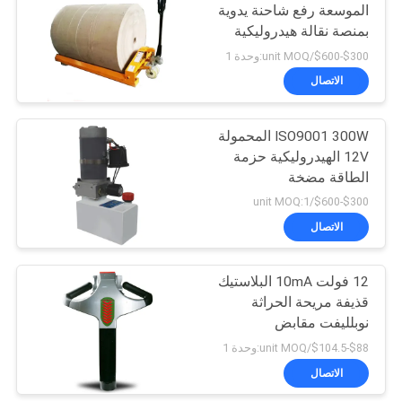
الموسعة رفع شاحنة يدوية
بمنصة نقالة هيدروليكية
30
$300-$600/unit MOQ:وحدة 1
رافعة شوكية تعمل
الاتصال
بالبطارية
ISO9001 300W المحمولة
12V الهيدروليكية حزمة
الطاقة مضخة
$300-$600/unit MOQ:1
الاتصال
75
الجدول رفع مقص
12 فولت 10mA البلاستيك
قذيفة مريحة الحراثة
هيدروليكي
نوبلليفت مقابض
$88-$104.5/unit MOQ:وحدة 1
الاتصال